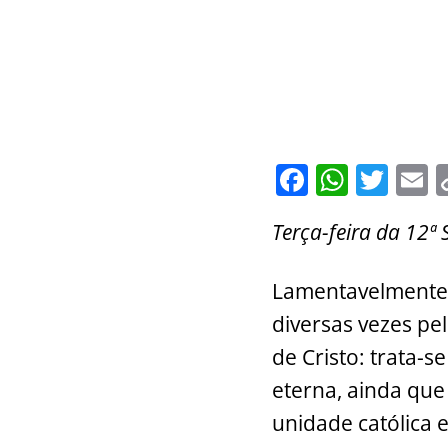
F
W
T
E
a
h
w
Terça-feira da 1
c
at
itt
a
e
s
er
l
Lamentavelmente,
b
A
diversas vezes pe
o
p
de Cristo: trata-s
o
p
eterna, ainda que 
k
unidade católica 