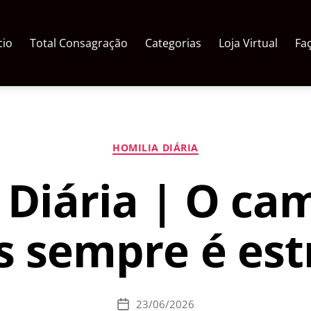
cio
Total Consagração
Categorias
Loja Virtual
Fa
Categorias
HOMILIA DIÁRIA
 Diária | O ca
s sempre é est
23/06/2026
Data