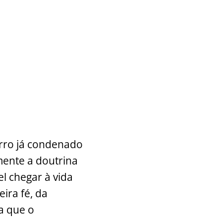
rro já condenado
mente a doutrina
el chegar à vida
ira fé, da
a que o