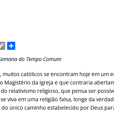
C
S
m
o
h
2ª Semana do Tempo Comum
i
p
ar
y
e
 muitos católicos se encontram hoje em um e
Li
lo Magistério da Igreja e que contraria aberta
n
e do relativismo religioso, que pensa ser possív
k
se viva em uma religião falsa, longe da verdade
e do único caminho estabelecido por Deus par