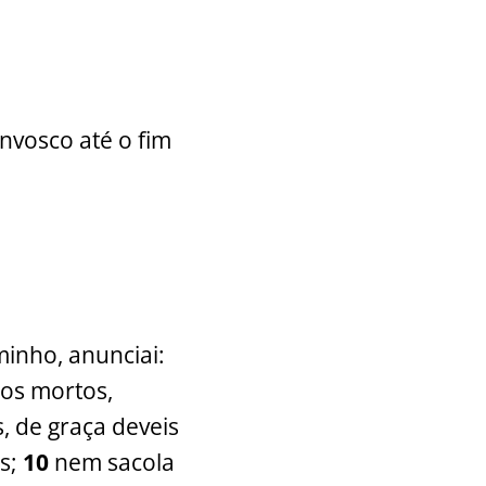
nvosco até o fim
inho, anunciai:
 os mortos,
, de graça deveis
os;
10
nem sacola