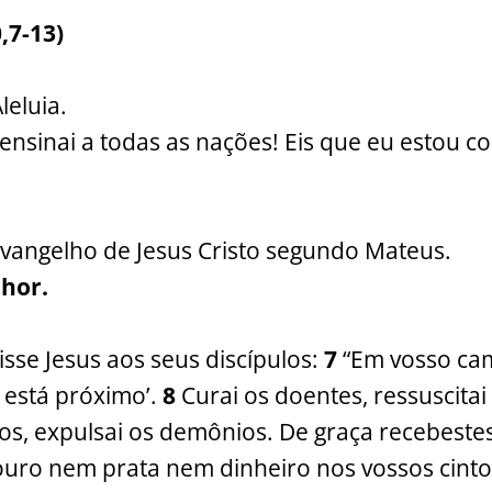
,7-13)
Aleluia.
ensinai a todas as nações! Eis que eu estou co
vangelho de Jesus Cristo segundo Mateus.
nhor.
sse Jesus aos seus discípulos:
7
“Em vosso cam
 está próximo’.
8
Curai os doentes, ressuscitai
sos, expulsai os demônios. De graça recebestes
ouro nem prata nem dinheiro nos vossos cint