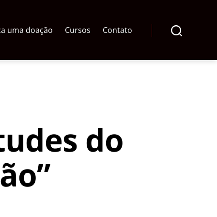
ça uma doação
Cursos
Contato
Pesquisar
rtudes do
ção”