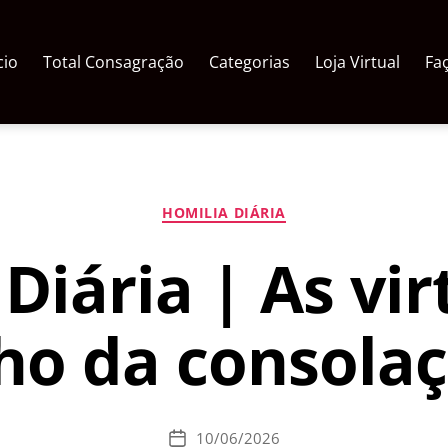
cio
Total Consagração
Categorias
Loja Virtual
Fa
Categorias
HOMILIA DIÁRIA
Diária | As vi
lho da consola
10/06/2026
Data