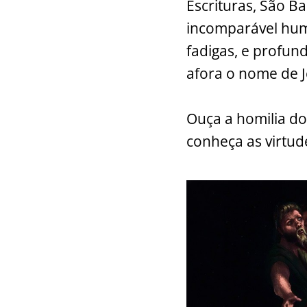
Escrituras, São B
incomparável humi
fadigas, e profun
afora o nome de J
Ouça a homilia do 
conheça as virtud