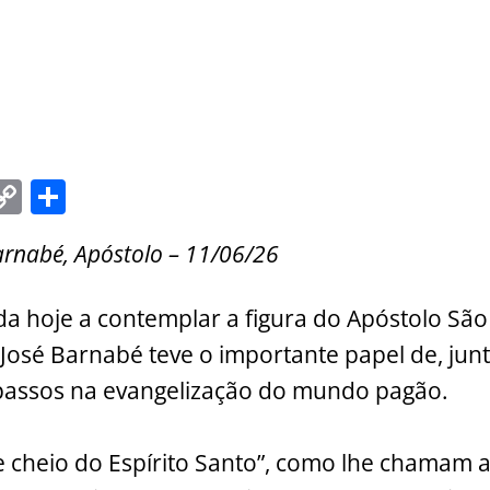
C
S
m
o
h
rnabé, Apóstolo – 11/06/26
i
p
ar
y
e
ida hoje a contemplar a figura do Apóstolo São
Li
 José Barnabé teve o importante papel de, junt
n
 passos na evangelização do mundo pagão.
k
cheio do Espírito Santo”, como lhe chamam 