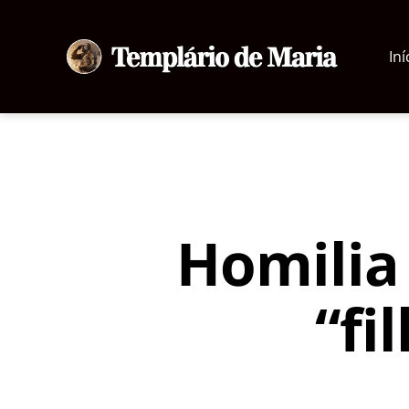
Iní
Templário
de
Maria
Homilia 
“fi