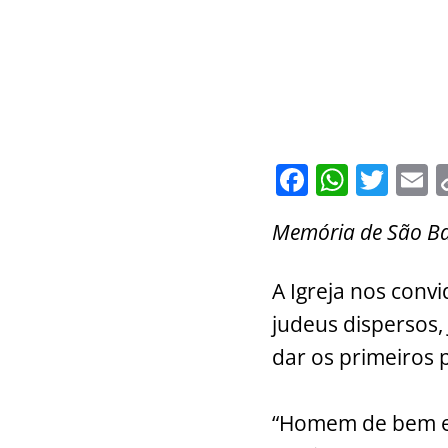
F
W
T
E
a
h
w
Memória de São Ba
c
at
itt
a
e
s
er
l
A Igreja nos conv
b
A
judeus dispersos,
o
p
dar os primeiros
o
p
k
“Homem de bem e 