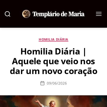
Pesquisar
Menu
Templário
de
Maria
Categorias
HOMILIA DIÁRIA
Homilia Diária |
Aquele que veio nos
dar um novo coração
09/06/2026
Data
de
publicação