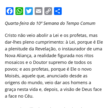
F
W
T
E
C
S
a
h
w
m
o
h
Quarta-feira da 10ª Semana do Tempo Comum
c
at
itt
ai
p
ar
e
s
er
l
y
e
Cristo não veio abolir a Lei e os profetas, mas
b
A
Li
dar-lhes pleno cumprimento: à Lei, porque é Ele
o
p
n
a plenitude da Revelação, o instaurador de uma
o
p
k
Nova Aliança, a realidade figurada nos ritos
mosaicos e o Doutor supremo de todos os
k
povos; e aos profetas, porque é Ele o novo
Moisés, aquele que, anunciado desde as
origens do mundo, veio dar aos homens a
graça nesta vida e, depois, a visão de Deus face
a face no Céu.