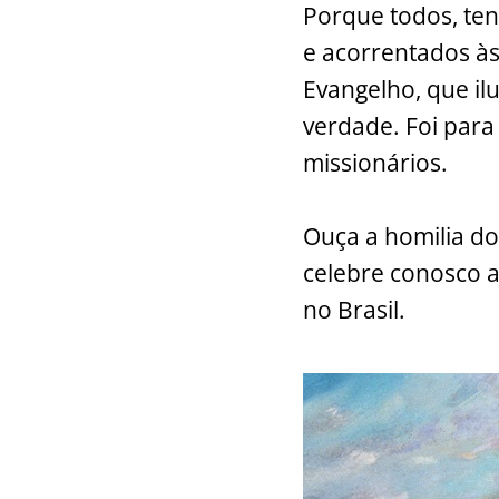
Porque todos, te
k
e acorrentados às
Evangelho, que il
verdade. Foi para 
missionários.
Ouça a homilia do 
celebre conosco a 
no Brasil.