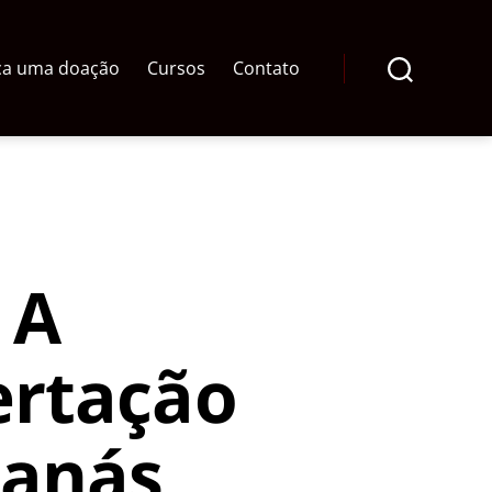
ça uma doação
Cursos
Contato
Pesquisar
 A
ertação
tanás