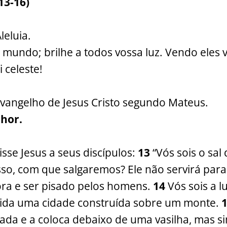
13-16)
Aleluia.
o mundo; brilhe a todos vossa luz. Vendo eles 
 celeste!
vangelho de Jesus Cristo segundo Mateus.
nhor.
sse Jesus a seus discípulos:
13
“Vós sois o sal 
osso, com que salgaremos? Ele não servirá par
ora e ser pisado pelos homens.
14
Vós sois a 
dida uma cidade construída sobre um monte.
da e a coloca debaixo de uma vasilha, mas s