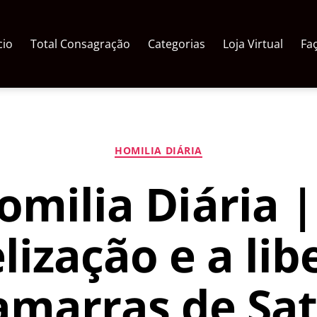
cio
Total Consagração
Categorias
Loja Virtual
Fa
Categorias
HOMILIA DIÁRIA
omilia Diária |
lização e a lib
amarras de Sa