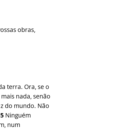
vossas obras,
da terra. Ora, se o
a mais nada, senão
luz do mundo. Não
15
Ninguém
im, num