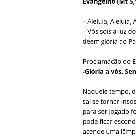
Evangelho (Mt 5,
– Aleluia, Aleluia, 
– Vós sois a luz d
deem glória ao Pai
Proclamação do E
-Glória a vós, Se
Naquele tempo, di
sal se tornar ins
para ser jogado f
pode ficar escon
acende uma lâmpa