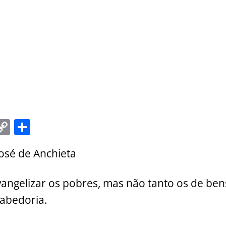
C
S
m
o
h
osé de Anchieta
i
p
ar
y
e
 evangelizar os pobres, mas não tanto os de be
Li
sabedoria.
n
k