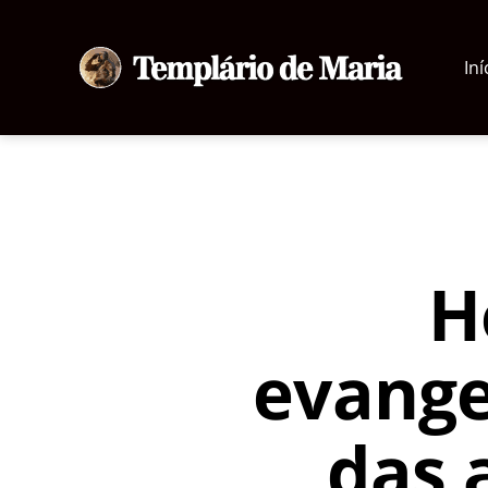
Iní
Templário
de
Maria
H
evange
das 