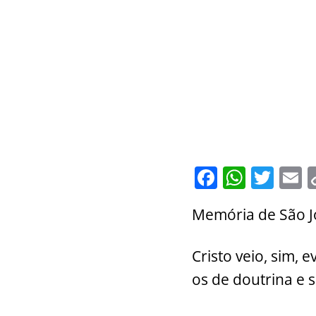
F
W
T
E
a
h
w
Memória de São J
c
at
itt
a
e
s
er
l
Cristo veio, sim,
b
A
os de doutrina e 
o
p
o
p