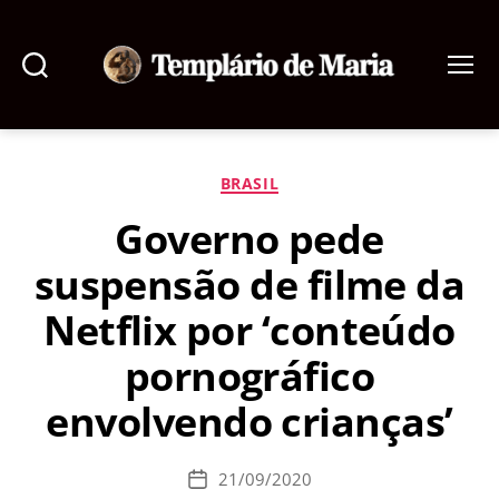
Pesquisar
Menu
Templário
de
Maria
Categorias
BRASIL
Governo pede
suspensão de filme da
Netflix por ‘conteúdo
pornográfico
envolvendo crianças’
21/09/2020
Data