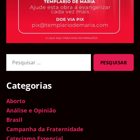
Pesquisar
por:
Categorias
Aborto
Análise e Opinião
Brasil
Campanha da Fraternidade
Catecismo Essencial