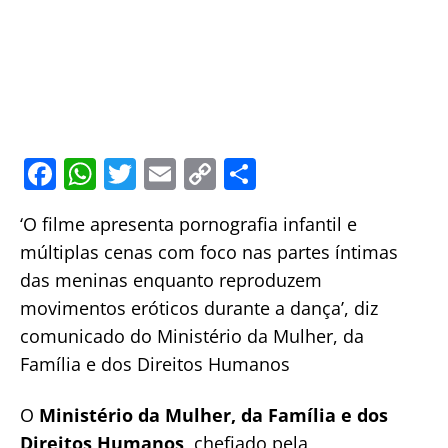
F
W
T
E
C
S
a
h
w
m
o
h
‘O filme apresenta pornografia infantil e
c
at
itt
ai
p
ar
múltiplas cenas com foco nas partes íntimas
e
s
er
l
y
e
das meninas enquanto reproduzem
b
A
Li
movimentos eróticos durante a dança’, diz
o
p
n
comunicado do Ministério da Mulher, da
o
p
k
Família e dos Direitos Humanos
k
O
Ministério da Mulher, da Família e dos
Direitos Humanos
, chefiado pela