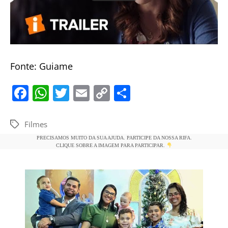
Fonte: Guiame
F
W
T
E
C
S
a
h
w
m
o
h
c
at
itt
ai
p
ar
Filmes
Tags
e
s
er
l
y
e
PRECISAMOS MUITO DA SUA AJUDA. PARTICIPE DA NOSSA RIFA.
CLIQUE SOBRE A IMAGEM PARA PARTICIPAR.
b
A
Li
o
p
n
o
p
k
k