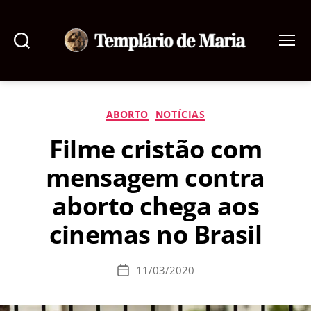
Pesquisar
Menu
Templário
de
Maria
Categorias
ABORTO
NOTÍCIAS
Filme cristão com
mensagem contra
aborto chega aos
cinemas no Brasil
11/03/2020
Data
de
publicação