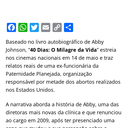
F
W
T
E
C
S
a
h
w
m
o
h
Baseado no livro autobiográfico de Abby
c
at
itt
ai
p
ar
Johnson, “
40 Dias: O Milagre da Vida
” estreia
e
s
er
l
y
e
nos cinemas nacionais em 14 de maio e traz
b
A
Li
relatos reais de uma ex-funcionária da
o
p
n
Paternidade Planejada, organização
o
p
k
responsável por metade dos abortos realizados
k
nos Estados Unidos.
A narrativa aborda a história de Abby, uma das
diretoras mais novas da clínica e que renunciou
ao cargo em 2009, após ter presenciado uma