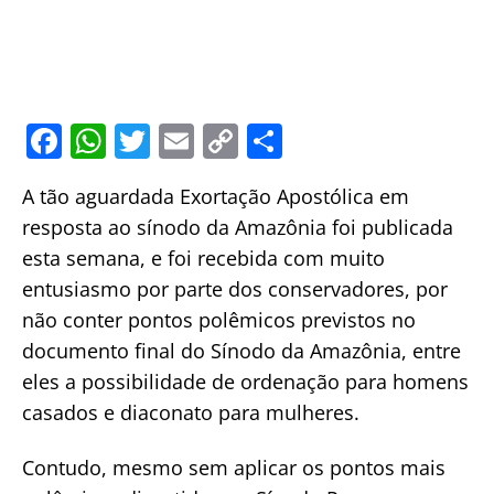
F
W
T
E
C
S
a
h
w
m
o
h
A tão aguardada Exortação Apostólica em
c
at
itt
ai
p
ar
resposta ao sínodo da Amazônia foi publicada
e
s
er
l
y
e
esta semana, e foi recebida com muito
b
A
Li
entusiasmo por parte dos conservadores, por
o
p
n
não conter pontos polêmicos previstos no
o
p
k
documento final do Sínodo da Amazônia, entre
k
eles a possibilidade de ordenação para homens
casados e diaconato para mulheres.
Contudo, mesmo sem aplicar os pontos mais