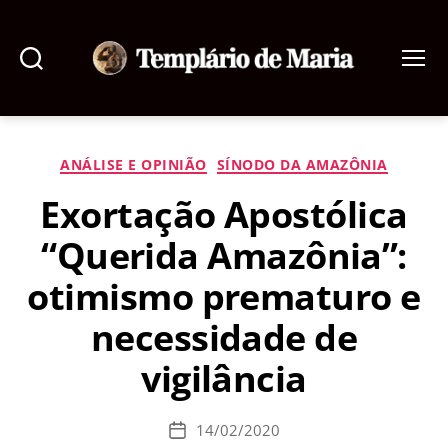
Pesquisar
Menu
Templário
de
Maria
Categorias
ANÁLISE E OPINIÃO
SÍNODO DA AMAZÔNIA
Exortação Apostólica
“Querida Amazônia”:
otimismo prematuro e
necessidade de
vigilância
14/02/2020
Data