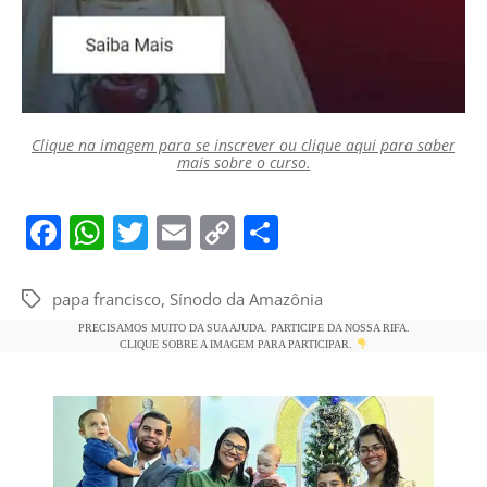
Clique na imagem para se inscrever ou clique aqui para saber
mais sobre o curso.
F
W
T
E
C
S
a
h
w
m
o
h
c
at
itt
ai
p
ar
papa francisco
,
Sínodo da Amazônia
Tags
e
s
er
l
y
e
PRECISAMOS MUITO DA SUA AJUDA. PARTICIPE DA NOSSA RIFA.
CLIQUE SOBRE A IMAGEM PARA PARTICIPAR.
b
A
Li
o
p
n
o
p
k
k