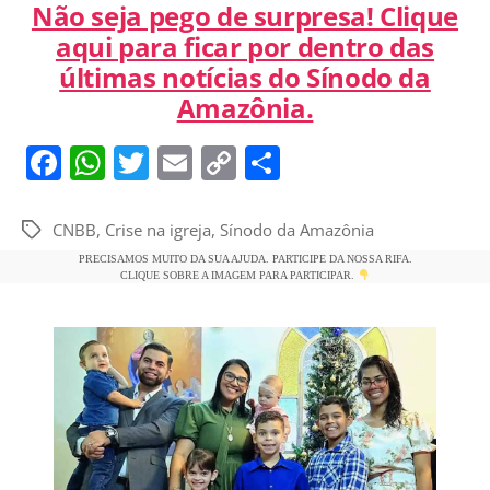
Não seja pego de surpresa! Clique
aqui para ficar por dentro das
últimas notícias do Sínodo da
Amazônia.
F
W
T
E
C
S
a
h
w
m
o
h
c
at
itt
ai
p
ar
CNBB
,
Crise na igreja
,
Sínodo da Amazônia
Tags
e
s
er
l
y
e
PRECISAMOS MUITO DA SUA AJUDA. PARTICIPE DA NOSSA RIFA.
CLIQUE SOBRE A IMAGEM PARA PARTICIPAR.
b
A
Li
o
p
n
o
p
k
k