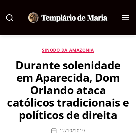
Pesquisar
Menu
Templário
de
Maria
Categorias
SÍNODO DA AMAZÔNIA
Durante solenidade
em Aparecida, Dom
Orlando ataca
católicos tradicionais e
políticos de direita
12/10/2019
Data