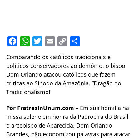
F
W
T
E
C
S
a
h
w
m
o
h
Comparando os católicos tradicionais e
c
at
itt
ai
p
ar
políticos conservadores ao demônio, o bispo
e
s
er
l
y
e
Dom Orlando atacou católicos que fazem
b
A
Li
críticas ao Sínodo da Amazônia. “Dragão do
o
p
n
Tradicionalismo!”
o
p
k
Por FratresInUnum.com
– Em sua homilia na
k
missa solene em honra da Padroeira do Brasil,
o arcebispo de Aparecida, Dom Orlando
Brandes, não economizou palavras para atacar