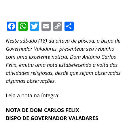
F
W
T
E
C
S
a
h
w
m
o
h
Neste sábado (18) da oitava de páscoa, o bispo de
c
at
itt
ai
p
ar
Governador Valadares, presenteou seu rebanho
e
s
er
l
y
e
com uma excelente notícia. Dom Antônio Carlos
b
A
Li
Félix, emitiu uma nota estabelecendo a volta das
o
p
n
atividades religiosas, desde que sejam observadas
o
p
k
algumas observações.
k
Leia a nota na íntegra:
NOTA DE DOM CARLOS FELIX
BISPO DE GOVERNADOR VALADARES