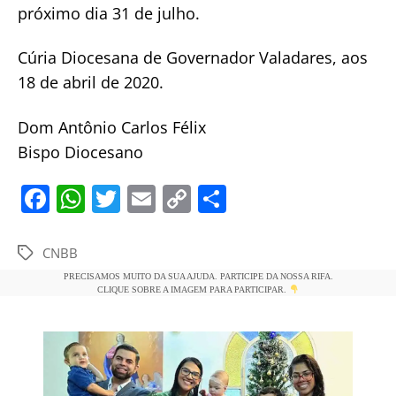
próximo dia 31 de julho.
Cúria Diocesana de Governador Valadares, aos
18 de abril de 2020.
Dom Antônio Carlos Félix
Bispo Diocesano
F
W
T
E
C
S
a
h
w
m
o
h
c
at
itt
ai
p
ar
CNBB
Tags
e
s
er
l
y
e
PRECISAMOS MUITO DA SUA AJUDA. PARTICIPE DA NOSSA RIFA.
CLIQUE SOBRE A IMAGEM PARA PARTICIPAR.
b
A
Li
o
p
n
o
p
k