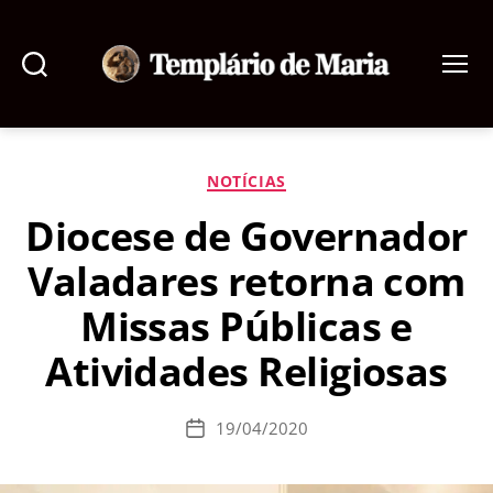
Pesquisar
Menu
Templário
de
Maria
Categorias
NOTÍCIAS
Diocese de Governador
Valadares retorna com
Missas Públicas e
Atividades Religiosas
19/04/2020
Data
de
publicação