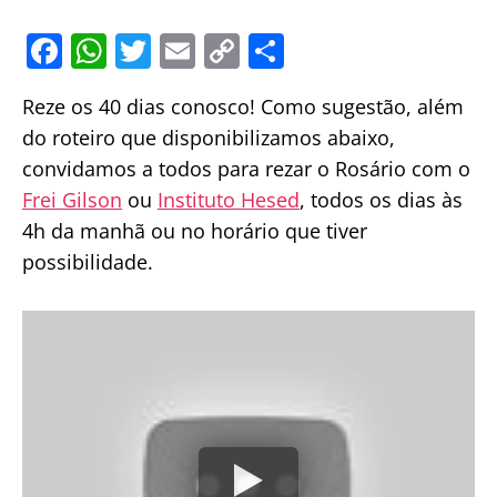
F
W
T
E
C
S
a
h
w
m
o
h
Reze os 40 dias conosco! Como sugestão, além
c
at
itt
ai
p
ar
do roteiro que disponibilizamos abaixo,
e
s
er
l
y
e
convidamos a todos para rezar o Rosário com o
b
A
Li
Frei Gilson
ou
Instituto Hesed
, todos os dias às
o
p
n
4h da manhã ou no horário que tiver
o
p
k
possibilidade.
k