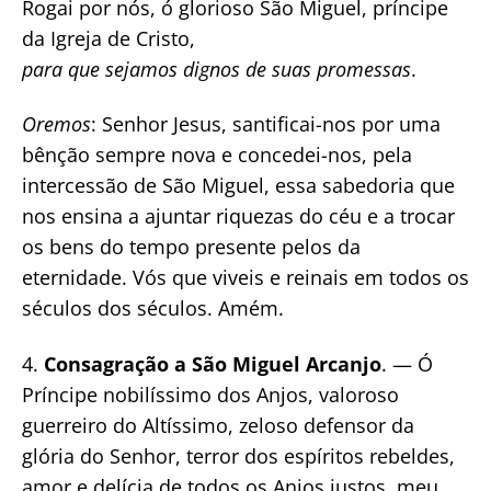
Rogai por nós, ó glorioso São Miguel, príncipe
da Igreja de Cristo,
para que sejamos dignos de suas promessas
.
Oremos
: Senhor Jesus, santificai-nos por uma
bênção sempre nova e concedei-nos, pela
intercessão de São Miguel, essa sabedoria que
nos ensina a ajuntar riquezas do céu e a trocar
os bens do tempo presente pelos da
eternidade. Vós que viveis e reinais em todos os
séculos dos séculos. Amém.
4.
Consagração a São Miguel Arcanjo
. — Ó
Príncipe nobilíssimo dos Anjos, valoroso
guerreiro do Altíssimo, zeloso defensor da
glória do Senhor, terror dos espíritos rebeldes,
amor e delícia de todos os Anjos justos, meu