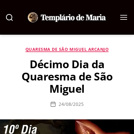
Pesquisar
Menu
Templário
de
Maria
Categorias
QUARESMA DE SÃO MIGUEL ARCANJO
Décimo Dia da
Quaresma de São
Miguel
24/08/2025
Data
de
publicação