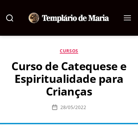
Pesquisar
Menu
Templário
de
Maria
Categorias
CURSOS
Curso de Catequese e
Espiritualidade para
Crianças
28/05/2022
Data
de
publicação