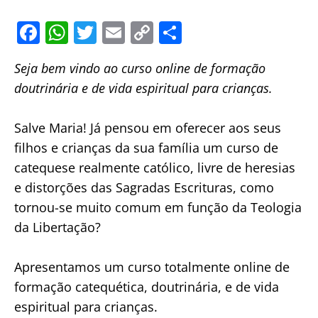
F
W
T
E
C
S
a
h
w
m
o
h
Seja bem vindo ao curso online de formação
c
at
itt
ai
p
ar
doutrinária e de vida espiritual para crianças.
e
s
er
l
y
e
b
A
Li
Salve Maria! Já pensou em oferecer aos seus
o
p
n
filhos e crianças da sua família um curso de
o
p
k
catequese realmente católico, livre de heresias
k
e distorções das Sagradas Escrituras, como
tornou-se muito comum em função da Teologia
da Libertação?
Apresentamos um curso totalmente online de
formação catequética, doutrinária, e de vida
espiritual para crianças.