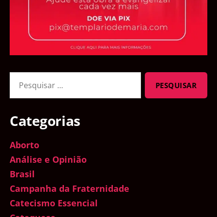
Pesquisar
por:
Categorias
Aborto
Análise e Opinião
Brasil
Campanha da Fraternidade
Catecismo Essencial