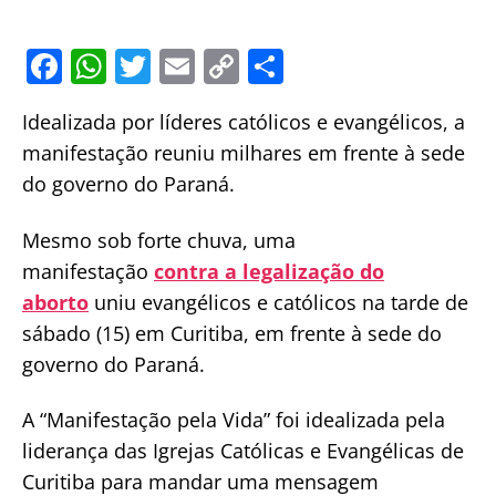
F
W
T
E
C
S
a
h
w
m
o
h
Idealizada por líderes católicos e evangélicos, a
c
at
itt
ai
p
ar
manifestação reuniu milhares em frente à sede
e
s
er
l
y
e
do governo do Paraná.
b
A
Li
o
p
n
Mesmo sob forte chuva, uma
o
p
k
manifestação
contra a legalização do
aborto
uniu evangélicos e católicos na tarde de
k
sábado (15) em Curitiba, em frente à sede do
governo do Paraná.
A “Manifestação pela Vida” foi idealizada pela
liderança das Igrejas Católicas e Evangélicas de
Curitiba para mandar uma mensagem