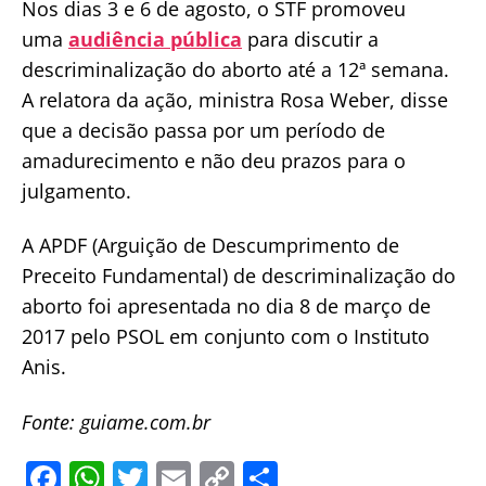
Nos dias 3 e 6 de agosto, o STF promoveu
uma
audiência pública
para discutir a
descriminalização do aborto até a 12ª semana.
A relatora da ação, ministra Rosa Weber, disse
que a decisão passa por um período de
amadurecimento e não deu prazos para o
julgamento.
A APDF (Arguição de Descumprimento de
Preceito Fundamental) de descriminalização do
aborto foi apresentada no dia 8 de março de
2017 pelo PSOL em conjunto com o Instituto
Anis.
Fonte: guiame.com.br
F
W
T
E
C
S