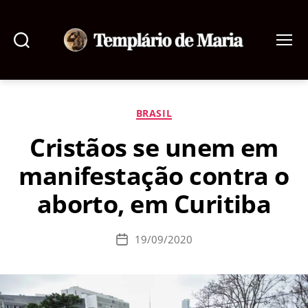
Pesquisar
Menu
Templário
de
Maria
Categorias
BRASIL
Cristãos se unem em
manifestação contra o
aborto, em Curitiba
19/09/2020
Data
de
publicação