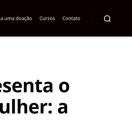
ça uma doação
Cursos
Contato
Pesquisar
esenta o
ulher: a