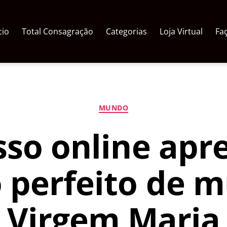
cio
Total Consagração
Categorias
Loja Virtual
Fa
Categorias
MUNDO
so online apr
perfeito de m
Virgem Maria