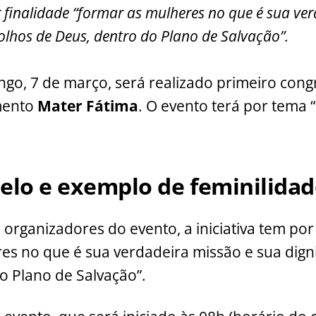
r finalidade “formar as mulheres no que é sua ve
i
p
ar
olhos de Deus, dentro do Plano de Salvação”.
y
e
Li
o, 7 de março, será realizado primeiro cong
n
mento
k
Mater Fátima
. O evento terá por tema 
elo e exemplo de feminilidad
organizadores do evento, a iniciativa tem por 
es no que é sua verdadeira missão e sua dign
o Plano de Salvação”.