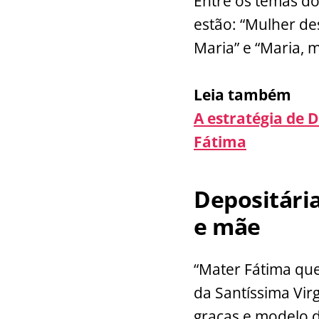
Entre os temas do
estão: “Mulher des
Maria” e “Maria, 
Leia também
A estratégia de 
Fátima
Depositária
e mãe
“Mater Fátima que
da Santíssima Vir
graças e modelo d