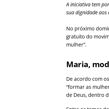
A iniciativa tem po
c
at
itt
a
sua dignidade aos 
e
s
er
l
b
A
No próximo doming
o
p
gratuito do movi
o
p
k
mulher”.
Maria, mod
De acordo com os 
“formar as mulher
de Deus, dentro d