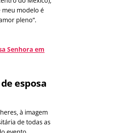
centro do México),
a e meu modelo é
 amor pleno”.
ssa Senhora em
 de esposa
ulheres, à imagem
tária de todas as
do evento.