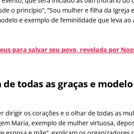
 evento, que será iniciado às 08h (horário do 
de o princípio”, “Sou mulher e filha da Igrej
modelo e exemplo de feminilidade que leva ao
Deus para salvar seu povo, revelada por No
 de todas as graças e modelo
r dirigir os corações e o olhar de todas as m
gem Maria, exemplo de mulher virtuosa, deposi
e esposa e mãe”, explicam os organizadores 