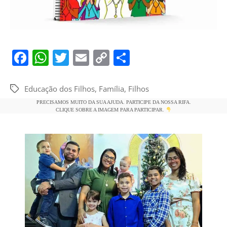
F
W
T
E
C
S
a
h
w
m
o
h
c
at
itt
ai
p
ar
Educação dos Filhos
,
Família
,
Filhos
Tags
e
s
er
l
y
e
PRECISAMOS MUITO DA SUA AJUDA. PARTICIPE DA NOSSA RIFA.
CLIQUE SOBRE A IMAGEM PARA PARTICIPAR.
b
A
Li
o
p
n
o
p
k
k