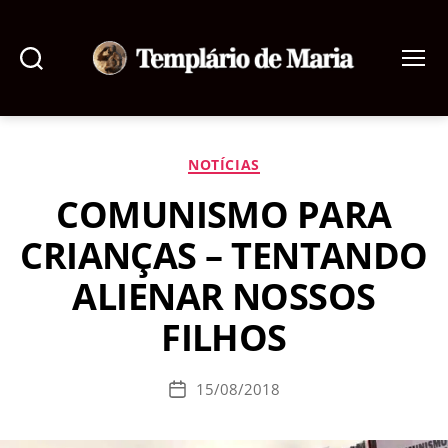
Pesquisar
Menu
Templário
de
Maria
Categorias
NOTÍCIAS
COMUNISMO PARA
CRIANÇAS – TENTANDO
ALIENAR NOSSOS
FILHOS
15/08/2018
Data
de
publicação