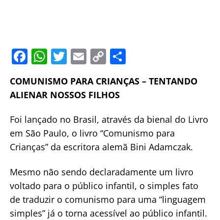
F
W
T
E
C
S
a
h
w
m
o
h
COMUNISMO PARA CRIANÇAS – TENTANDO
c
at
itt
ai
p
ar
ALIENAR NOSSOS FILHOS
e
s
er
l
y
e
b
A
Li
Foi lançado no Brasil, através da bienal do Livro
o
p
n
em São Paulo, o livro “Comunismo para
o
p
k
Crianças” da escritora alemã Bini Adamczak.
k
Mesmo não sendo declaradamente um livro
voltado para o público infantil, o simples fato
de traduzir o comunismo para uma “linguagem
simples” já o torna acessível ao público infantil.