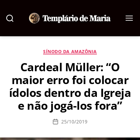
Pesquisar
Menu
Templário
de
Maria
Categorias
SÍNODO DA AMAZÔNIA
Cardeal Müller: “O
maior erro foi colocar
ídolos dentro da Igreja
e não jogá-los fora”
25/10/2019
Data
de
publicação