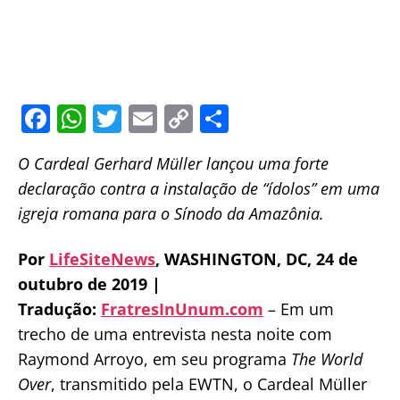
F
W
T
E
C
S
a
h
w
m
o
h
O Cardeal Gerhard Müller lançou uma forte
c
at
itt
ai
p
ar
declaração contra a instalação de “ídolos” em uma
e
s
er
l
y
e
igreja romana para o Sínodo da Amazônia.
b
A
Li
o
p
n
Por
LifeSiteNews
, WASHINGTON, DC, 24 de
o
p
k
outubro de 2019 |
Tradução:
FratresInUnum.com
– Em um
k
trecho de uma entrevista nesta noite com
Raymond Arroyo, em seu programa
The World
Over
, transmitido pela EWTN, o Cardeal Müller