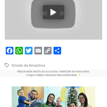
F
W
T
E
C
S
a
h
w
m
o
h
c
at
itt
ai
p
ar
Sínodo da Amazônia
Tags
e
s
er
l
y
e
PRECISAMOS MUITO DA SUA AJUDA. PARTICIPE DA NOSSA RIFA.
CLIQUE SOBRE A IMAGEM PARA PARTICIPAR.
b
A
Li
o
p
n
o
p
k
k