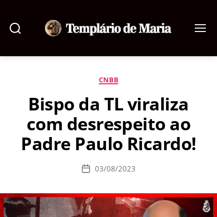
Pesquisar
Menu
Templário
de
Maria
Categorias
CNBB
Bispo da TL viraliza
com desrespeito ao
Padre Paulo Ricardo!
03/08/2023
Data
de
publicação