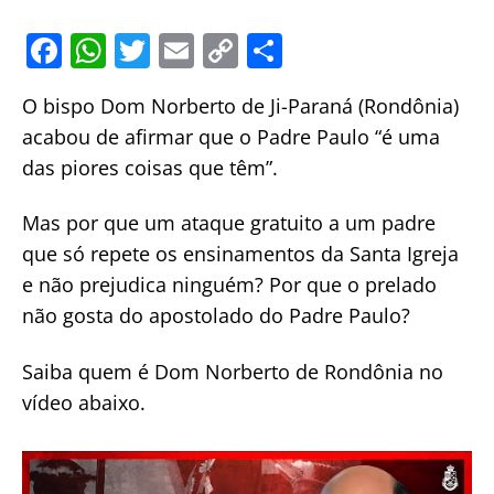
F
W
T
E
C
S
a
h
w
m
o
h
O bispo Dom Norberto de Ji-Paraná (Rondônia)
c
at
itt
ai
p
ar
acabou de afirmar que o Padre Paulo “é uma
e
s
er
l
y
e
das piores coisas que têm”.
b
A
Li
o
p
n
Mas por que um ataque gratuito a um padre
o
p
k
que só repete os ensinamentos da Santa Igreja
e não prejudica ninguém? Por que o prelado
k
não gosta do apostolado do Padre Paulo?
Saiba quem é Dom Norberto de Rondônia no
vídeo abaixo.