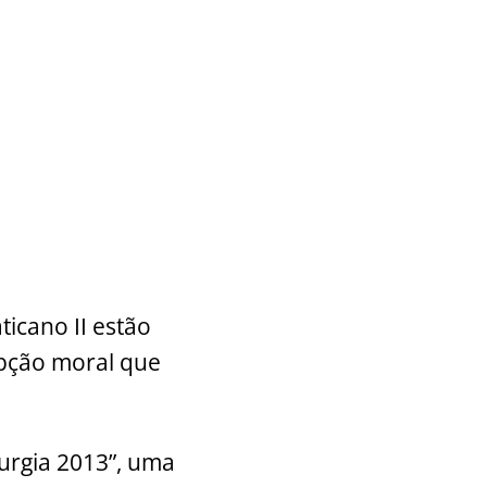
ticano II estão
pção moral que
turgia 2013”, uma