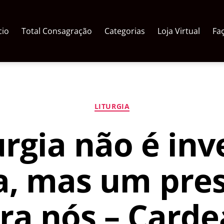
cio
Total Consagração
Categorias
Loja Virtual
Fa
Categorias
LITURGIA
urgia não é in
, mas um pres
ra nós – Carde