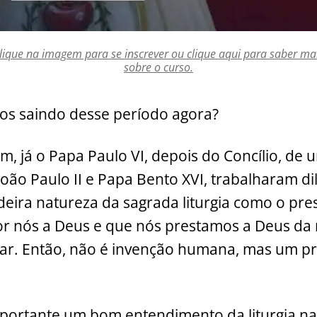
lique na imagem para se inscrever ou clique aqui para saber ma
sobre o curso.
s saindo desse período agora?
m, já o Papa Paulo VI, depois do Concílio, d
 João Paulo II e Papa Bento XVI, trabalharam d
deira natureza da sagrada liturgia como o pre
r nós a Deus e que nós prestamos a Deus da 
rar. Então, não é invenção humana, mas um p
ortante um bom entendimento da liturgia na I