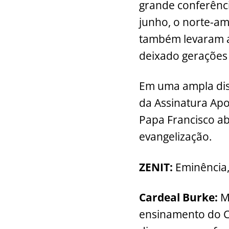
grande conferênci
k
junho, o norte-am
também levaram a
deixado gerações 
Em uma ampla dis
da Assinatura Apos
Papa Francisco abo
evangelização.
ZENIT:
Eminência,
Cardeal Burke:
Mi
ensinamento do Co