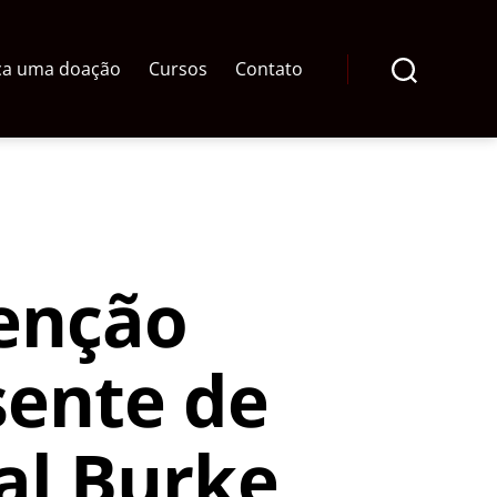
ça uma doação
Cursos
Contato
Pesquisar
venção
ente de
al Burke