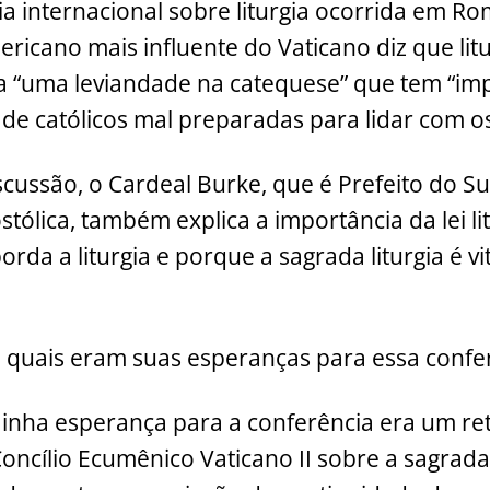
a internacional sobre liturgia ocorrida em Ro
ericano mais influente do Vaticano diz que lit
 “uma leviandade na catequese” que tem “im
de católicos mal preparadas para lidar com os
cussão, o Cardeal Burke, que é Prefeito do S
tólica, também explica a importância da lei li
rda a liturgia e porque a sagrada liturgia é vi
 quais eram suas esperanças para essa confe
nha esperança para a conferência era um re
ncílio Ecumênico Vaticano II sobre a sagrada 