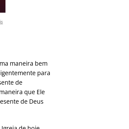
is
e uma maneira bem
iligentemente para
sente de
maneira que Ele
resente de Deus
greja de hoje.