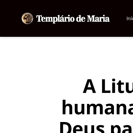
Iní
Templário
de
Maria
A Lit
humana
Deus pa