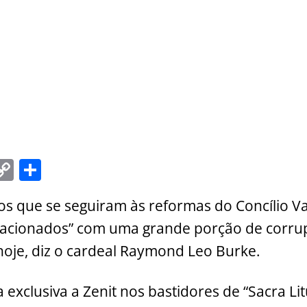
C
S
m
o
h
cos que se seguiram às reformas do Concílio Va
i
p
ar
elacionados” com uma grande porção de corru
y
e
oje, diz o cardeal Raymond Leo Burke.
Li
n
 exclusiva a Zenit nos bastidores de “Sacra Li
k