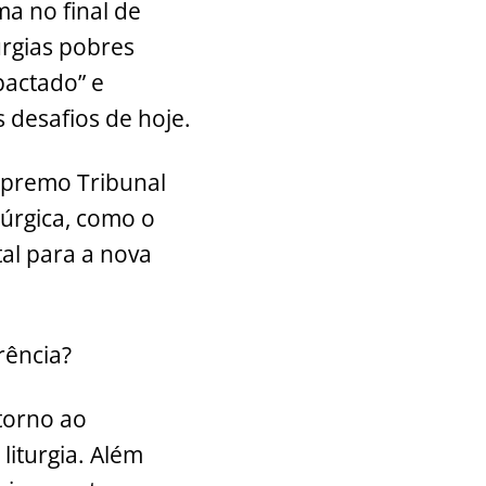
ma no final de
urgias pobres
pactado” e
 desafios de hoje.
upremo Tribunal
túrgica, como o
tal para a nova
rência?
torno ao
liturgia. Além