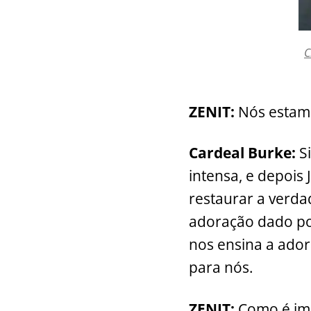
C
ZENIT:
Nós estamo
Cardeal Burke:
Si
intensa, e depois
restaurar a verda
adoração dado po
nos ensina a ado
para nós.
ZENIT:
Como é imp