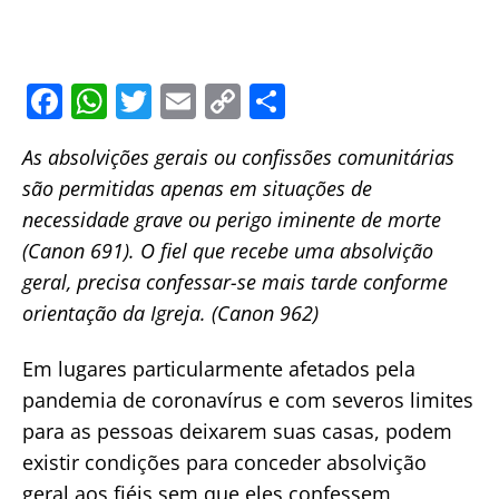
F
W
T
E
C
S
a
h
w
m
o
h
As absolvições gerais ou confissões comunitárias
c
at
itt
ai
p
ar
são permitidas apenas em situações de
e
s
er
l
y
e
necessidade grave ou perigo iminente de morte
b
A
Li
(Canon 691). O fiel que recebe uma absolvição
o
p
n
geral, precisa confessar-se mais tarde conforme
o
p
k
orientação da Igreja. (Canon 962)
k
Em lugares particularmente afetados pela
pandemia de coronavírus e com severos limites
para as pessoas deixarem suas casas, podem
existir condições para conceder absolvição
geral aos fiéis sem que eles confessem