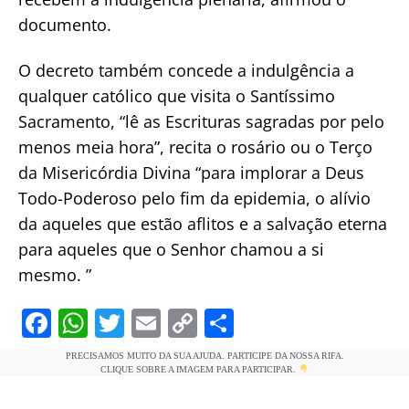
documento.
O decreto também concede a indulgência a
qualquer católico que visita o Santíssimo
Sacramento, “lê as Escrituras sagradas por pelo
menos meia hora”, recita o rosário ou o Terço
da Misericórdia Divina “para implorar a Deus
Todo-Poderoso pelo fim da epidemia, o alívio
da aqueles que estão aflitos e a salvação eterna
para aqueles que o Senhor chamou a si
mesmo. ”
F
W
T
E
C
S
a
h
w
m
o
h
PRECISAMOS MUITO DA SUA AJUDA. PARTICIPE DA NOSSA RIFA.
c
at
itt
ai
p
ar
CLIQUE SOBRE A IMAGEM PARA PARTICIPAR.