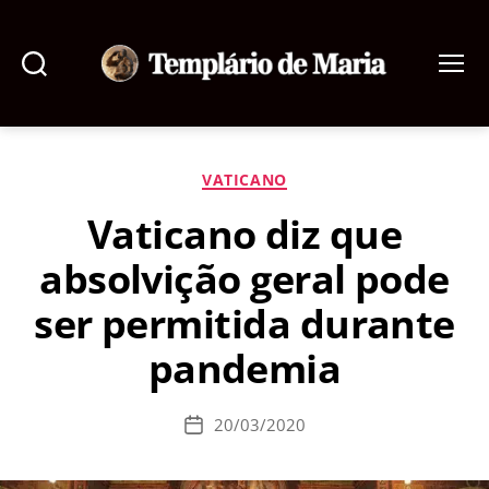
Pesquisar
Menu
Templário
de
Maria
Categorias
VATICANO
Vaticano diz que
absolvição geral pode
ser permitida durante
pandemia
20/03/2020
Data
de
publicação