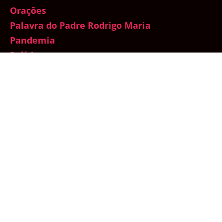
Orações
Palavra do Padre Rodrigo Maria
Pandemia
Política
Protestantismo
Quaresma
Quaresma de São Miguel Arcanjo
Sacramento da Comunhão
Sacramento da Confissão
Santo do Dia
Sedevacantismo
Sem categoria
Semana Santa
Sexualidade
Sínodo da Amazônia