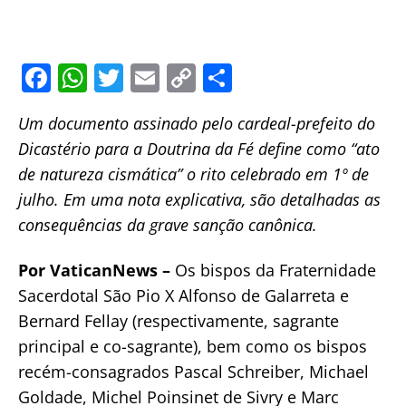
F
W
T
E
C
S
a
h
w
m
o
h
Um documento assinado pelo cardeal-prefeito do
c
at
itt
ai
p
ar
Dicastério para a Doutrina da Fé define como “ato
e
s
er
l
y
e
de natureza cismática” o rito celebrado em 1º de
b
A
Li
julho. Em uma nota explicativa, são detalhadas as
o
p
n
consequências da grave sanção canônica.
o
p
k
Por VaticanNews –
Os bispos da Fraternidade
k
Sacerdotal São Pio X Alfonso de Galarreta e
Bernard Fellay (respectivamente, sagrante
principal e co-sagrante), bem como os bispos
recém-consagrados Pascal Schreiber, Michael
Goldade, Michel Poinsinet de Sivry e Marc