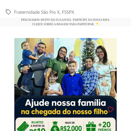
a
h
w
m
o
h
c
at
itt
ai
p
ar
Fraternidade São Pio X
,
FSSPX
Tags
e
s
er
l
y
e
PRECISAMOS MUITO DA SUA AJUDA. PARTICIPE DA NOSSA RIFA.
CLIQUE SOBRE A IMAGEM PARA PARTICIPAR.
b
A
Li
o
p
n
o
p
k
k