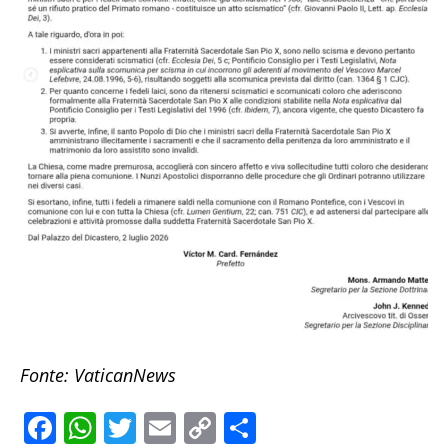
Fonte: VaticanNews
F
W
T
E
C
S