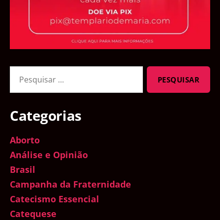
Pesquisar
por:
Categorias
Aborto
Análise e Opinião
Brasil
Campanha da Fraternidade
Catecismo Essencial
Catequese