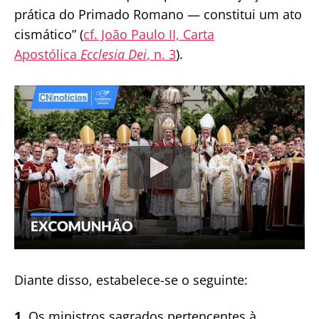
prática do Primado Romano — constitui um ato
cismático” (
cf. João Paulo II, Carta
Apostólica
Ecclesia Dei
, n. 3
).
Diante disso, estabelece-se o seguinte:
1.
Os ministros sagrados pertencentes à