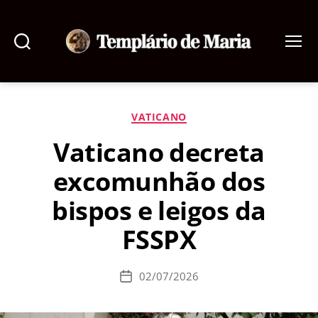
Pesquisar
Menu
Templário
de
Maria
Categorias
VATICANO
Vaticano decreta
excomunhão dos
bispos e leigos da
FSSPX
02/07/2026
Data
de
publicação