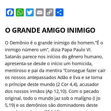
F
W
T
E
C
S
a
h
w
m
o
h
c
at
itt
ai
p
ar
O GRANDE AMIGO INIMIGO
e
s
er
l
y
e
b
A
Li
O Demônio é o grande inimigo do homem.”É o
inimigo número um”, dizia Papa Paulo VI.
o
p
n
Satanás parece nos inícios do gênero humano,
o
p
k
apresenta-se desde o início um homicida,
k
mentiroso e pai da mentira “Consegue fazer cair
os nossos antepassados Adão e Eva e se torna
o príncipe deste mundo (2 Cor 4,4), acusador
dos nossos irmãos (Ap 12,10). Com o pecado
original, todo o mundo jaz sob o malígno (I Jo
5,19) e os demônios são dominadores deste