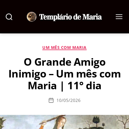
Pesquisar
Menu
Templário
de
Maria
Categorias
UM MÊS COM MARIA
O Grande Amigo
Inimigo – Um mês com
Maria | 11° dia
10/05/2026
Data
de
publicação