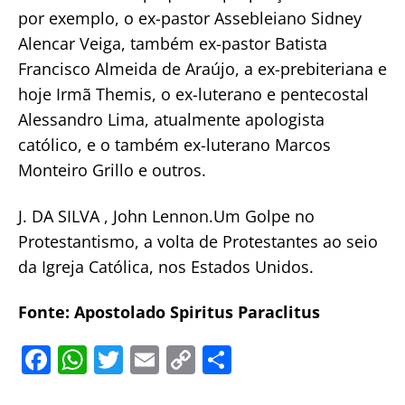
por exemplo, o ex-pastor Assebleiano Sidney
Alencar Veiga, também ex-pastor Batista
Francisco Almeida de Araújo, a ex-prebiteriana e
hoje Irmã Themis, o ex-luterano e pentecostal
Alessandro Lima, atualmente apologista
católico, e o também ex-luterano Marcos
Monteiro Grillo e outros.
J. DA SILVA , John Lennon.Um Golpe no
Protestantismo, a volta de Protestantes ao seio
da Igreja Católica, nos Estados Unidos.
Fonte: Apostolado Spiritus Paraclitus
F
W
T
E
C
S
a
h
w
m
o
h