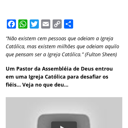
F
W
T
E
C
S
a
h
w
m
o
h
“Não existem cem pessoas que odeiam a Igreja
c
at
itt
ai
p
ar
Católica, mas existem milhões que odeiam aquilo
e
s
er
l
y
e
que pensam ser a Igreja Católica.” (Fulton Sheen)
b
A
Li
o
p
n
Um Pastor da Assembléia de Deus entrou
o
p
k
em uma Igreja Católica para desafiar os
fiéis… Veja no que deu…
k