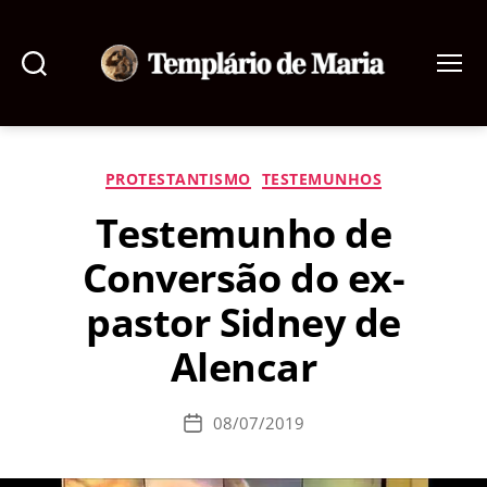
Pesquisar
Menu
Templário
de
Maria
Categorias
PROTESTANTISMO
TESTEMUNHOS
Testemunho de
Conversão do ex-
pastor Sidney de
Alencar
08/07/2019
Data
de
publicação