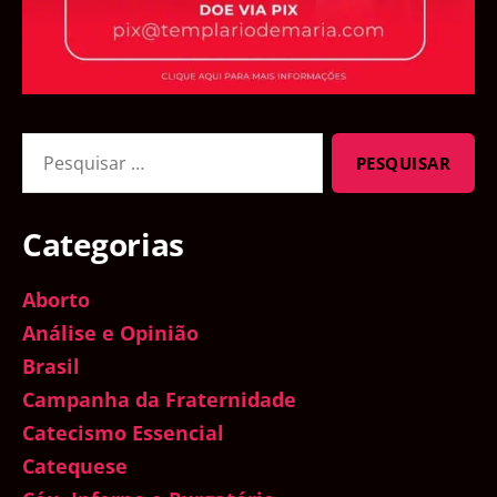
Pesquisar
por:
Categorias
Aborto
Análise e Opinião
Brasil
Campanha da Fraternidade
Catecismo Essencial
Catequese