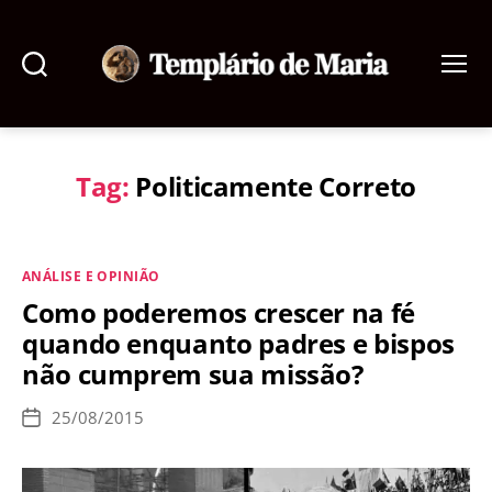
Pesquisar
Menu
Templário
de
Maria
Tag:
Politicamente Correto
Categorias
ANÁLISE E OPINIÃO
Como poderemos crescer na fé
quando enquanto padres e bispos
não cumprem sua missão?
25/08/2015
Data
de
publicação