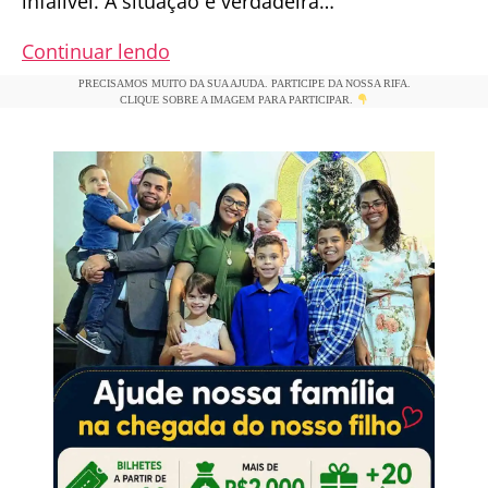
infalível. A situação é verdadeira…
Como
Continuar lendo
poderemos
PRECISAMOS MUITO DA SUA AJUDA. PARTICIPE DA NOSSA RIFA.
CLIQUE SOBRE A IMAGEM PARA PARTICIPAR.
crescer
na
fé
quando
enquanto
padres
e
bispos
não
cumprem
sua
missão?