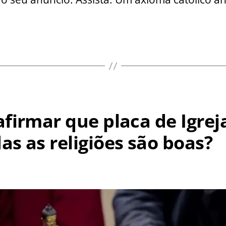
xiste
alvação
ora
a
greja
atólica?
afirmar que placa de Igrej
as as religiões são boas?