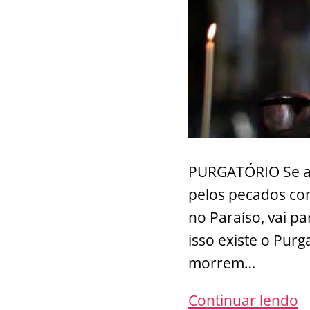
PURGATÓRIO Se al
pelos pecados com
no Paraíso, vai pa
isso existe o Pur
morrem…
A
Continuar lendo