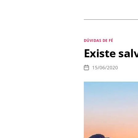
p
o
c
r
Categorias
DÚVIDAS DE FÉ
p
Existe sal
m
15/06/2020
Data
de
publicação