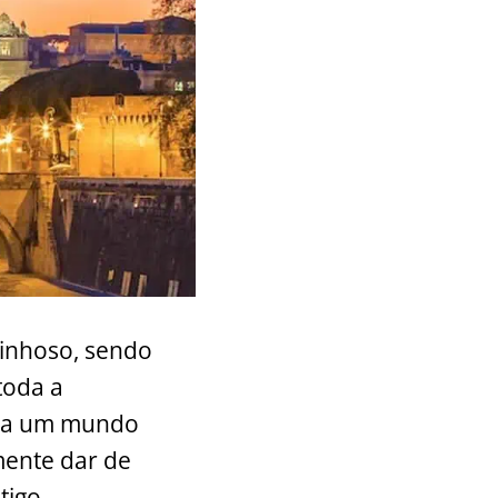
pinhoso, sendo
toda a
de a um mundo
mente dar de
ntigo…