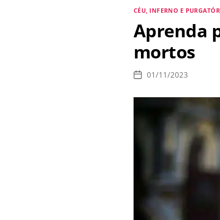
d
Categorias
CÉU, INFERNO E PURGATÓR
d
Aprenda p
j
mortos
e
a
01/11/2023
Data
a
de
publicação