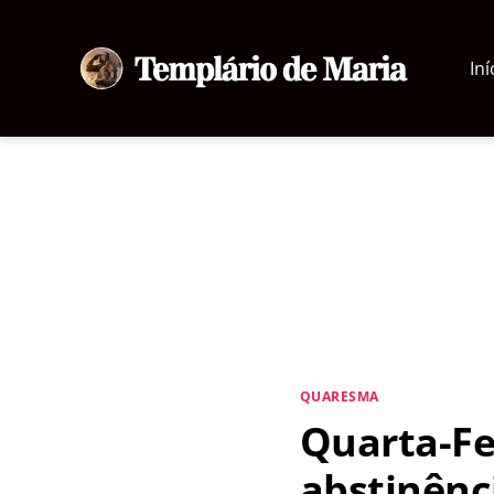
Iní
Templário
de
Maria
Categorias
QUARESMA
Quarta-Fei
abstinênc