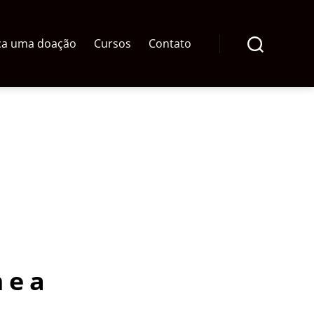
ça uma doação
Cursos
Contato
Pesquisar
 e a