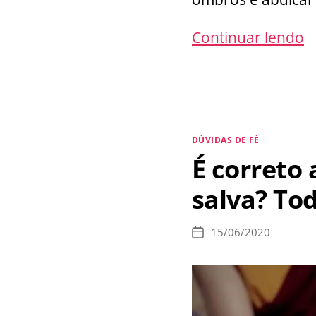
E
Continuar lendo
s
f
d
I
Categorias
DÚVIDAS DE FÉ
C
É correto 
salva? Tod
15/06/2020
Data
de
publicação