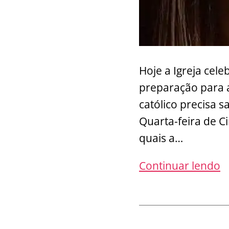
Hoje a Igreja cel
preparação para 
católico precisa 
Quarta-feira de C
quais a…
Q
Continuar lendo
F
d
C