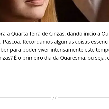
ebra a Quarta-feira de Cinzas, dando início à 
a Páscoa. Recordamos algumas coisas essenci
saber para poder viver intensamente este tempo
inzas? É o primeiro dia da Quaresma, ou seja, 
uarta-
eira
e
inzas,