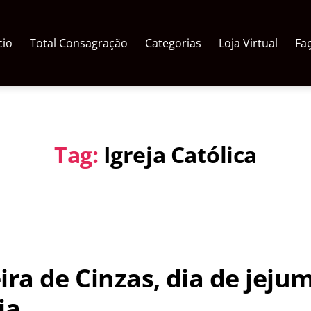
cio
Total Consagração
Categorias
Loja Virtual
Fa
Tag:
Igreja Católica
ra de Cinzas, dia de jejum
ia