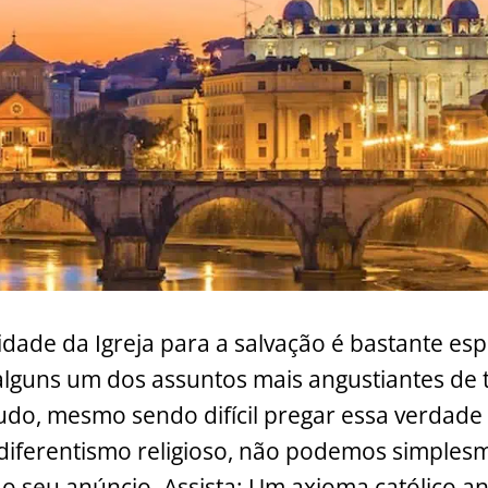
dade da Igreja para a salvação é bastante es
lguns um dos assuntos mais angustiantes de 
tudo, mesmo sendo difícil pregar essa verda
diferentismo religioso, não podemos simples
o seu anúncio. Assista: Um axioma católico a