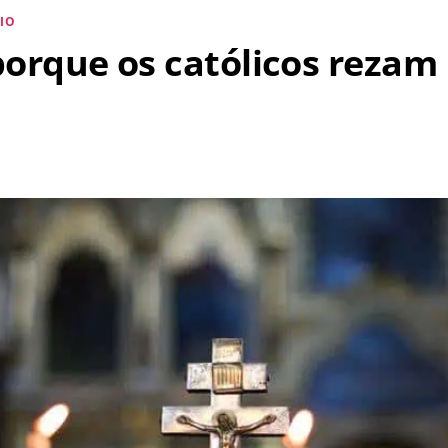
ia
IO
e
orque os católicos rezam 
ejum
bstinência