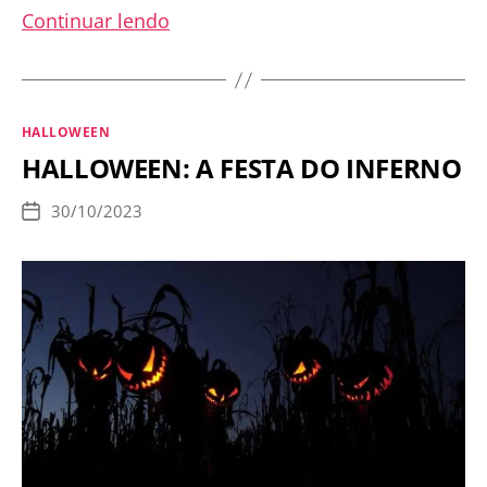
A
Continuar lendo
verdade
não
contada
Categorias
HALLOWEEN
sobre
HALLOWEEN: A FESTA DO INFERNO
o
Halloween
30/10/2023
Data
de
publicação