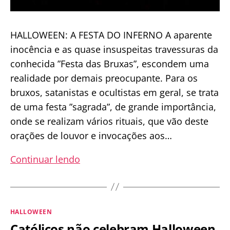
HALLOWEEN: A FESTA DO INFERNO A aparente
inocência e as quase insuspeitas travessuras da
conhecida ”Festa das Bruxas”, escondem uma
realidade por demais preocupante. Para os
bruxos, satanistas e ocultistas em geral, se trata
de uma festa ”sagrada”, de grande importância,
onde se realizam vários rituais, que vão deste
orações de louvor e invocações aos…
HALLOWEEN:
Continuar lendo
A
FESTA
DO
Categorias
HALLOWEEN
INFERNO
Católicos não celebram Halloween,