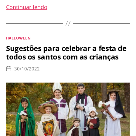
Exorcistas
Continuar lendo
advertem
sobre
os
Categorias
HALLOWEEN
perigos
Sugestões para celebrar a festa de
do
todos os santos com as crianças
Halloween!
30/10/2022
Data
de
publicação