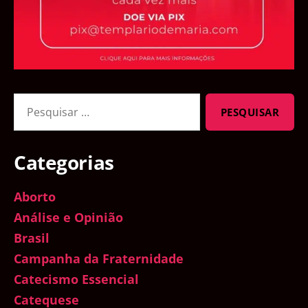
Pesquisar
por:
Categorias
Aborto
Análise e Opinião
Brasil
Campanha da Fraternidade
Catecismo Essencial
Catequese