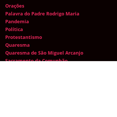
Orações
Palavra do Padre Rodrigo Maria
Pandemia
Política
Protestantismo
Quaresma
Quaresma de São Miguel Arcanjo
Sacramento da Comunhão
Sacramento da Confissão
Santo do Dia
Sedevacantismo
Sem categoria
Semana Santa
Sexualidade
Sínodo da Amazônia