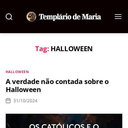
Pesquisar
Menu
Templário
de
Maria
Tag:
HALLOWEEN
Categorias
HALLOWEEN
A verdade não contada sobre o
Halloween
31/10/2024
Data
de
publicação