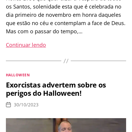
os Santos, solenidade esta que é celebrada no
dia primeiro de novembro em honra daqueles
que estão no céu e contemplam a face de Deus.
Mas com o passar do tempo,…
Católicos
Continuar lendo
não
celebram
Halloween,
Categorias
HALLOWEEN
mas
Exorcistas advertem sobre os
o
perigos do Halloween!
dia
de
30/10/2023
Data
Todos
de
publicação
os
Santos