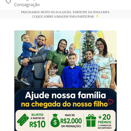
Tags
Consagração
e
s
er
l
y
e
PRECISAMOS MUITO DA SUA AJUDA. PARTICIPE DA NOSSA RIFA.
b
A
Li
CLIQUE SOBRE A IMAGEM PARA PARTICIPAR.
o
p
n
o
p
k
k