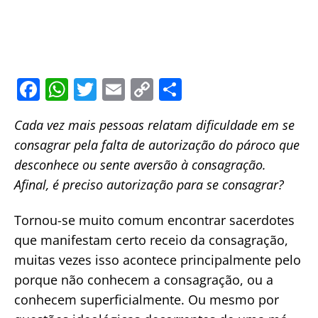
F
W
T
E
C
S
a
h
w
m
o
h
Cada vez mais pessoas relatam dificuldade em se
c
at
itt
ai
p
ar
consagrar pela falta de autorização do pároco que
e
s
er
l
y
e
desconhece ou sente aversão à consagração.
b
A
Li
Afinal, é preciso autorização para se consagrar?
o
p
n
o
p
k
Tornou-se muito comum encontrar sacerdotes
que manifestam certo receio da consagração,
k
muitas vezes isso acontece principalmente pelo
porque não conhecem a consagração, ou a
conhecem superficialmente. Ou mesmo por