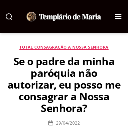
Pesquisar
Menu
Templário
de
Maria
Categorias
TOTAL CONSAGRAÇÃO A NOSSA SENHORA
Se o padre da minha
paróquia não
autorizar, eu posso me
consagrar a Nossa
Senhora?
29/04/2022
Data