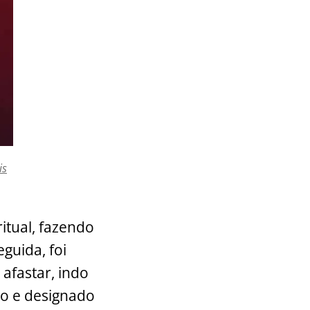
is
itual, fazendo
eguida, foi
afastar, indo
to e designado