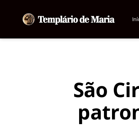
Iní
Templário
de
Maria
São Cir
patron