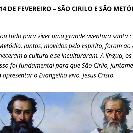
m
o
h
14 DE FEVEREIRO – SÃO CIRILO E SÃO MET
i
p
ar
y
e
Li
nou tudo para viver uma grande aventura santa 
n
Metódio. Juntos, movidos pelo Espírito, foram ao
k
heceram a cultura e se inculturaram. A língua, o
isso foi fundamental para que São Cirilo, juntam
apresentar o Evangelho vivo, Jesus Cristo.