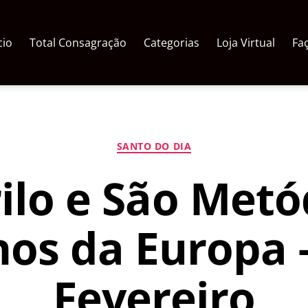
cio
Total Consagração
Categorias
Loja Virtual
Fa
Categorias
SANTO DO DIA
ilo e São Metó
os da Europa 
Fevereiro