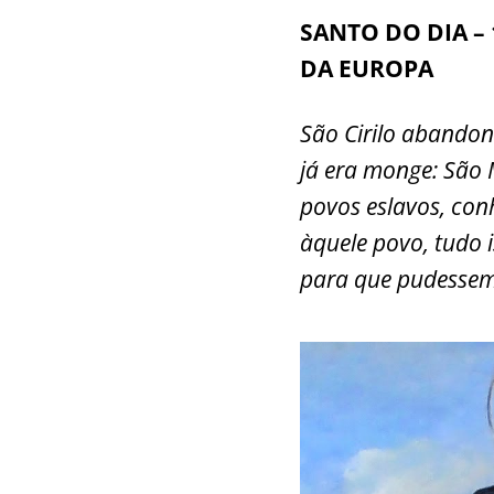
a
h
w
SANTO DO DIA – 
c
at
itt
a
DA EUROPA
e
s
er
l
b
A
São Cirilo abando
o
p
já era monge: São 
o
p
povos eslavos, con
k
àquele povo, tudo 
para que pudessem 