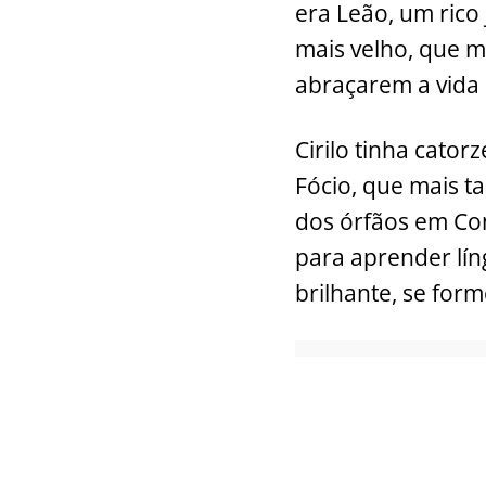
era Leão, um rico 
mais velho, que 
abraçarem a vida r
Cirilo tinha cato
Fócio, que mais t
dos órfãos em Cons
para aprender língu
brilhante, se for