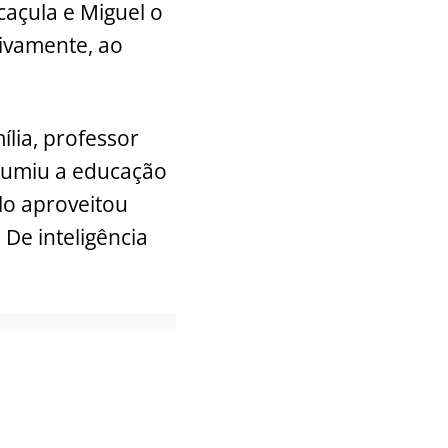
 caçula e Miguel o
ivamente, ao
ília, professor
ssumiu a educação
ilo aproveitou
. De inteligência