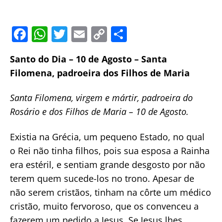
F
W
T
E
C
S
a
h
w
m
o
h
Santo do Dia – 10 de Agosto – Santa
c
at
itt
ai
p
ar
Filomena, padroeira dos Filhos de Maria
e
s
er
l
y
e
b
A
Li
Santa Filomena, virgem e mártir, padroeira do
o
p
n
Rosário e dos Filhos de Maria – 10 de Agosto.
o
p
k
Existia na Grécia, um pequeno Estado, no qual
k
o Rei não tinha filhos, pois sua esposa a Rainha
era estéril, e sentiam grande desgosto por não
terem quem sucede-los no trono. Apesar de
não serem cristãos, tinham na côrte um médico
cristão, muito fervoroso, que os convenceu a
fazerem um pedido a Jesus. Se Jesus lhes