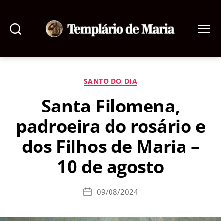
Pesquisar
Menu
Templário
de
Maria
Categorias
SANTO DO DIA
Santa Filomena,
padroeira do rosário e
dos Filhos de Maria –
10 de agosto
09/08/2024
Data
de
publicação