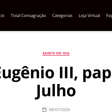
cio
Total Consagração
Categorias
Loja Virtual
Fa
Categorias
SANTO DO DIA
ugênio III, pap
Julho
08/07/2026
Data