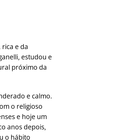
rica e da
anelli, estudou e
ural próximo da
onderado e calmo.
om o religioso
enses e hoje um
nco anos depois,
u o hábito