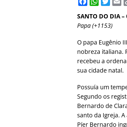
F
W
T
E
a
h
w
SANTO DO DIA – 
c
at
itt
a
Papa (+1153)
e
s
er
l
b
A
O papa Eugênio II
o
p
nobreza italiana.
o
p
recebeu a ordenaç
k
sua cidade natal.
Possuía um tempe
Segundo os regist
Bernardo de Clar
santo da Igreja. A
Píer Bernardo ing