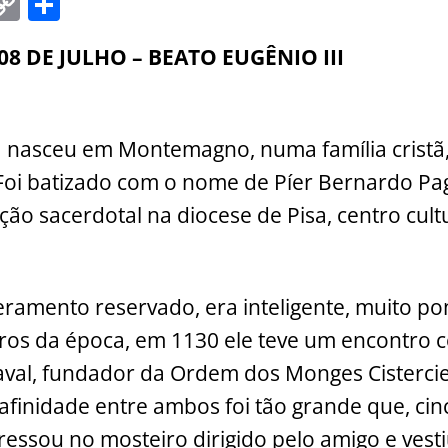
C
S
m
o
h
08 DE JULHO – BEATO EUGÊNIO III
i
p
ar
y
e
Li
I nasceu em Montemagno, numa família cristã, 
n
 Foi batizado com o nome de Píer Bernardo Pag
k
ão sacerdotal na diocese de Pisa, centro cult
ramento reservado, era inteligente, muito p
ros da época, em 1130 ele teve um encontro c
aval, fundador da Ordem dos Monges Cisterci
 afinidade entre ambos foi tão grande que, ci
ressou no mosteiro dirigido pelo amigo e vesti