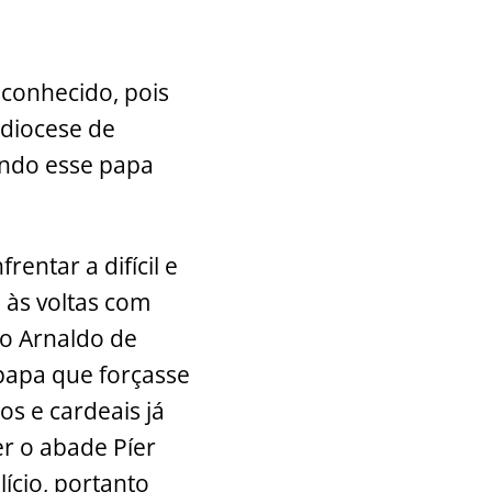
 conhecido, pois
 diocese de
ando esse papa
entar a difícil e
 às voltas com
co Arnaldo de
 papa que forçasse
os e cardeais já
er o abade Píer
ício, portanto