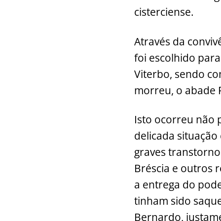
cisterciense.
Através da conviv
foi escolhido par
Viterbo, sendo co
morreu, o abade P
Isto ocorreu não 
delicada situação
graves transtorno
Bréscia e outros 
a entrega do poder
tinham sido saque
Bernardo, justame