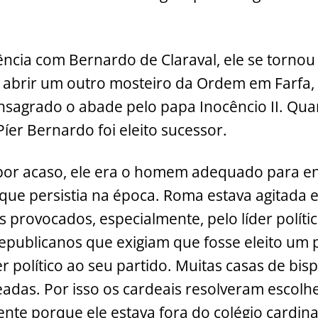
ência com Bernardo de Claraval, ele se tornou
a abrir um outro mosteiro da Ordem em Farfa,
nsagrado o abade pelo papa Inocêncio II. Qu
íer Bernardo foi eleito sucessor.
por acaso, ele era o homem adequado para enfr
 que persistia na época. Roma estava agitada e
s provocados, especialmente, pelo líder políti
republicanos que exigiam que fosse eleito um
 político ao seu partido. Muitas casas de bisp
adas. Por isso os cardeais resolveram escolh
nte porque ele estava fora do colégio cardinal