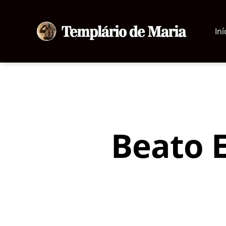
Iní
Templário
de
Maria
Beato E