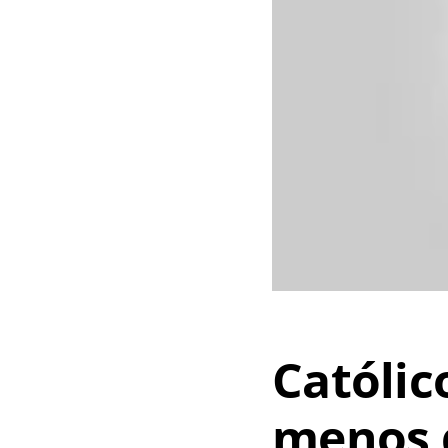
Católic
menos