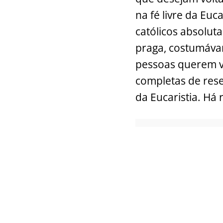
na fé livre da Euc
católicos absolut
praga, costumávam
pessoas querem vo
completas de rese
da Eucaristia. Há 