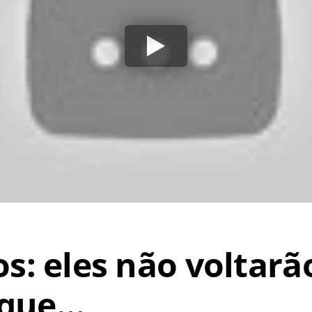
os: eles não voltar
 que…