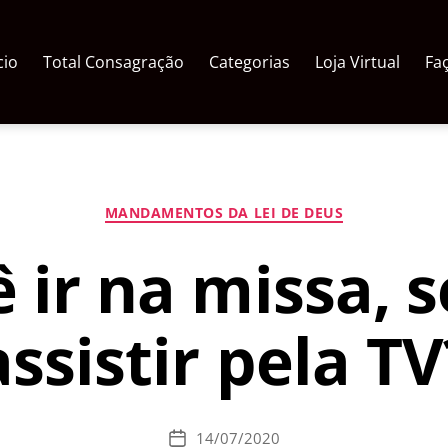
cio
Total Consagração
Categorias
Loja Virtual
Fa
Categorias
MANDAMENTOS DA LEI DE DEUS
 ir na missa, 
assistir pela TV
14/07/2020
Data