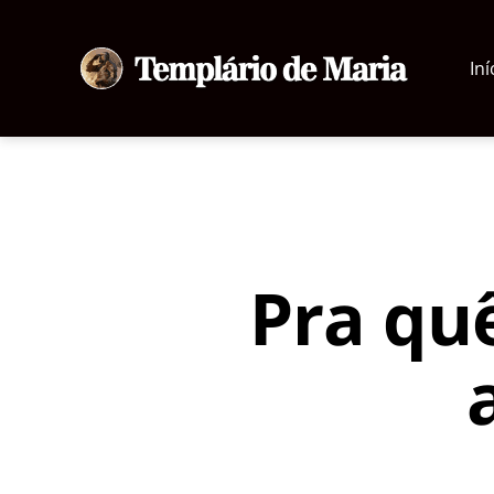
Iní
Templário
de
Maria
Pra quê