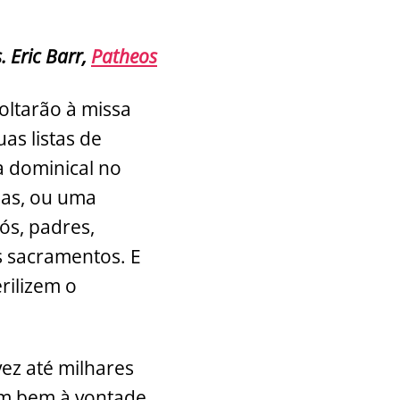
 Eric Barr,
Patheos
voltarão à missa
as listas de
a dominical no
oas, ou uma
ós, padres,
s sacramentos. E
rilizem o
vez até milhares
ram bem à vontade