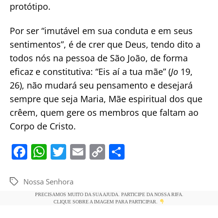
protótipo.
Por ser “imutável em sua conduta e em seus
sentimentos”, é de crer que Deus, tendo dito a
todos nós na pessoa de São João, de forma
eficaz e constitutiva: “Eis aí a tua mãe” (
Jo
19,
26), não mudará seu pensamento e desejará
sempre que seja Maria, Mãe espiritual dos que
crêem, quem gere os membros que faltam ao
Corpo de Cristo.
F
W
T
E
C
S
a
h
w
m
o
h
c
at
itt
ai
p
ar
Nossa Senhora
Tags
e
s
er
l
y
e
PRECISAMOS MUITO DA SUA AJUDA. PARTICIPE DA NOSSA RIFA.
CLIQUE SOBRE A IMAGEM PARA PARTICIPAR.
b
A
Li