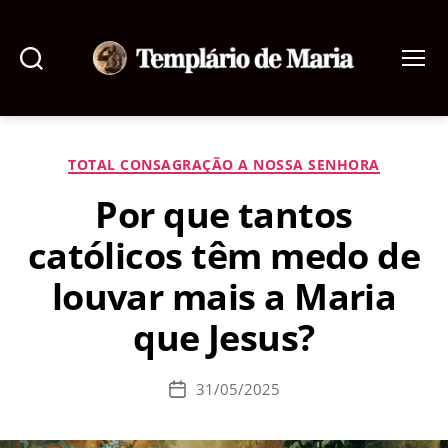
Pesquisar
Menu
Templário
de
Maria
Categorias
TOTAL CONSAGRAÇÃO A NOSSA SENHORA
Por que tantos
católicos têm medo de
louvar mais a Maria
que Jesus?
31/05/2025
Data
de
publicação