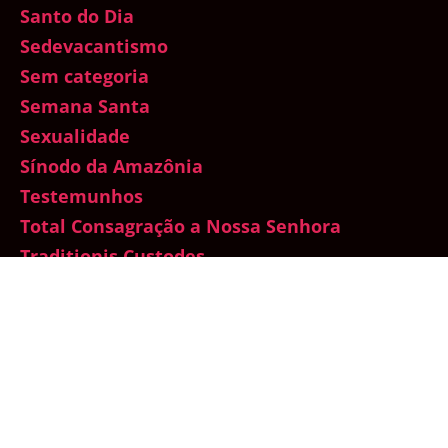
Santo do Dia
Sedevacantismo
Sem categoria
Semana Santa
Sexualidade
Sínodo da Amazônia
Testemunhos
Total Consagração a Nossa Senhora
Traditionis Custodes
Um mês com Maria
Vaticano
Vida de Oração
Vida dos Santos
Vida na Graça