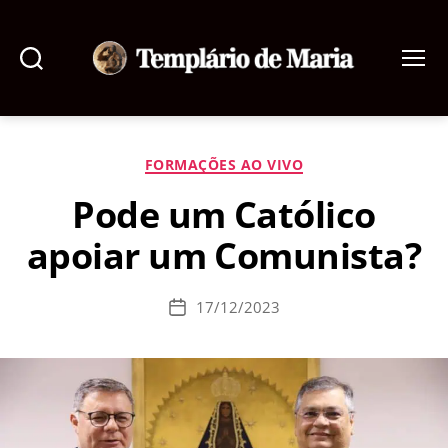
Pesquisar
Menu
Templário
de
Maria
Categorias
FORMAÇÕES AO VIVO
Pode um Católico
apoiar um Comunista?
17/12/2023
Data
de
publicação