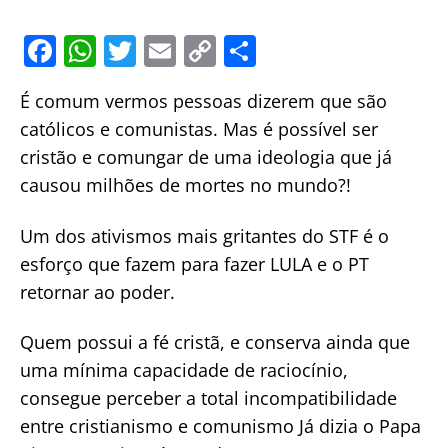
F
W
T
E
C
S
a
h
w
m
o
h
É comum vermos pessoas dizerem que são
c
at
itt
ai
p
ar
católicos e comunistas. Mas é possível ser
e
s
er
l
y
e
cristão e comungar de uma ideologia que já
b
A
Li
causou milhões de mortes no mundo?!
o
p
n
o
p
k
Um dos ativismos mais gritantes do STF é o
esforço que fazem para fazer LULA e o PT
k
retornar ao poder.
Quem possui a fé cristã, e conserva ainda que
uma mínima capacidade de raciocínio,
consegue perceber a total incompatibilidade
entre cristianismo e comunismo Já dizia o Papa