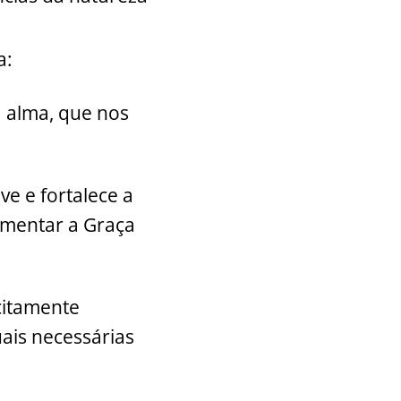
a:
a alma, que nos
ve e fortalece a
umentar a Graça
icitamente
ais necessárias