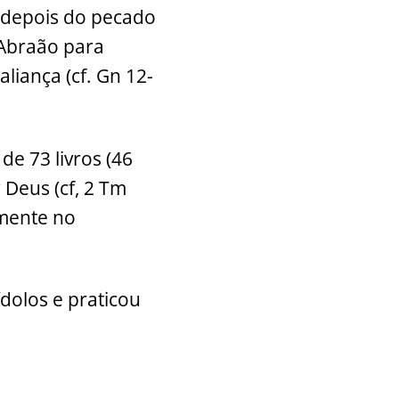
, depois do pecado
 Abraão para
liança (cf. Gn 12-
 de 73 livros (46
Deus (cf, 2 Tm
lmente no
dolos e praticou