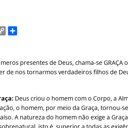
C
S
m
o
h
i
p
ar
y
e
números presentes de Deus, chama-se GRAÇA o
Li
er de nos tornarmos verdadeiros filhos de Deus 
n
k
raça:
Deus criou o homem com o Corpo, a Alm
ção, o homem, por meio da Graça, tornou-se 
aíso. A natureza do homem não exige a Graça;
obrenatural, isto é, superior a todas as exigê