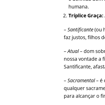
humana.
Tríplice Graça:
–
Santificante
(ou 
faz justos, filhos
–
Atual
– dom sobre
nossa vontade a 
Santificante, afa
–
Sacramental
– é
qualquer sacramen
para alcançar o f