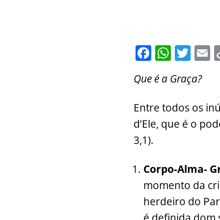
F
W
T
E
a
h
w
Que é a Graça?
c
at
itt
a
e
s
er
l
Entre todos os i
b
A
d’Ele, que é o pod
o
p
3,1).
o
p
k
Corpo-Alma- G
momento da cria
herdeiro do Par
é definida dom s