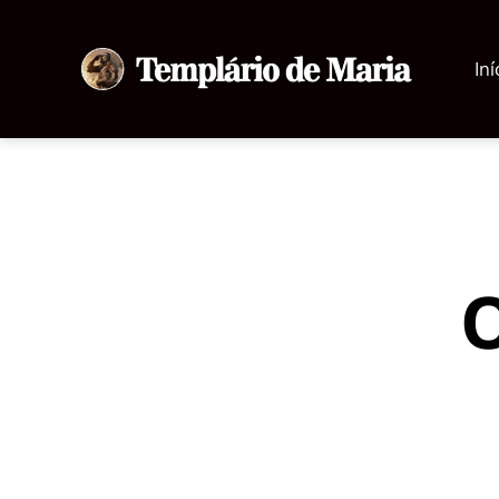
Iní
Templário
de
Maria
O