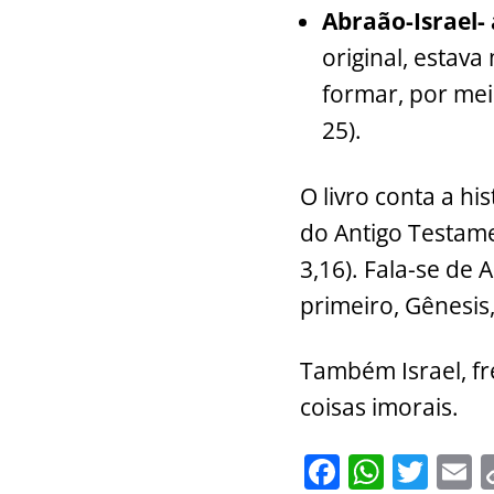
Abraão-Israel- 
original, esta
formar, por meio
25).
O livro conta a his
do Antigo Testame
3,16). Fala-se de 
primeiro, Gênesis,
Também Israel, fr
coisas imorais.
F
W
T
E