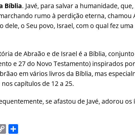
a Bíblia
. Javé, para salvar a humanidade, que
va marchando rumo à perdição eterna, chamou
 dele, o Seu povo, Israel, com o qual fez uma a
tória de Abraão e de Israel é a Bíblia, conjunto
nto e 27 do Novo Testamento) inspirados por 
Abrãao em vários livros da Bíblia, mas especia
 nos capítulos de 12 a 25.
equentemente, se afastou de Javé, adorou os í
C
S