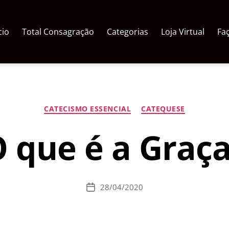
cio
Total Consagração
Categorias
Loja Virtual
Fa
Categorias
CATECISMO ESSENCIAL
CATEQUESE
 que é a Graç
28/04/2020
Data
de
publicação