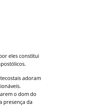
or eles constitui
postólicos.
ntecostais adoram
ionáveis.
starem o dom do
da presença da