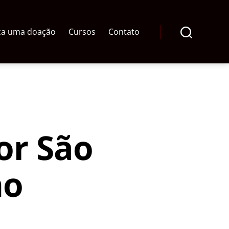
ça uma doação
Cursos
Contato
Pesquisar
or São
no