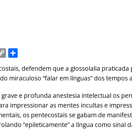
C
S
m
o
h
ostais, defendem que a glossolalia praticada p
i
p
ar
o miraculoso “falar em línguas” dos tempos a
y
e
Li
grave e profunda anestesia intelectual os pe
n
para impressionar as mentes incultas e impress
k
imentais, os pentecostais se gabam de manife
nrolando “epileticamente” a língua como sinal 