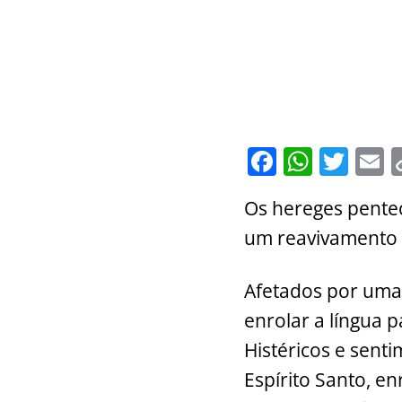
F
W
T
E
a
h
w
Os hereges pentec
c
at
itt
a
um reavivamento d
e
s
er
l
b
A
Afetados por uma 
o
p
enrolar a língua 
o
p
Histéricos e sent
k
Espírito Santo, e