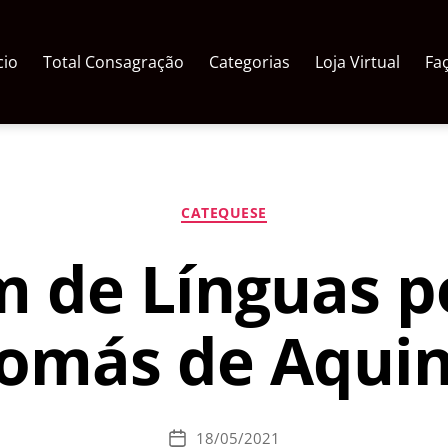
cio
Total Consagração
Categorias
Loja Virtual
Fa
Categorias
CATEQUESE
 de Línguas p
omás de Aqui
18/05/2021
Data