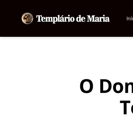
Iní
Templário
de
Maria
O Dom
T