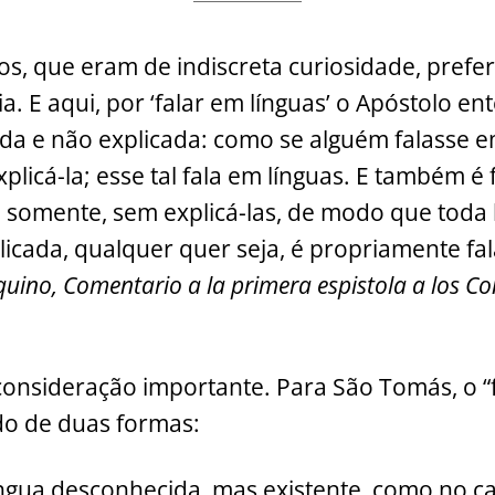
ios, que eram de indiscreta curiosidade, pref
a. E aqui, por ‘falar em línguas’ o Apóstolo e
da e não explicada: como se alguém falasse e
plicá-la; esse tal fala em línguas. E também é 
ão somente, sem explicá-las, de modo que toda
licada, qualquer quer seja, é propriamente fal
ino, Comentario a la primera espistola a los Con
nsideração importante. Para São Tomás, o “f
do de duas formas:
íngua desconhecida, mas existente, como no c