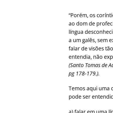
“Porém, os corínt
ao dom de profeci
língua desconheci
a um galês, sem ex
falar de visões t
entendia, não exp
(Santo Tomas de Aqu
pg 178-179.).
Temos aqui uma co
pode ser entendi
a) falar em uma l