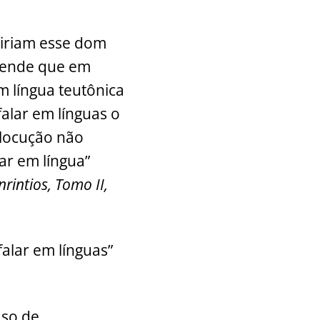
eririam esse dom
ntende que em
m língua teutônica
falar em línguas o
 locução não
ar em língua”
rintios, Tomo II,
alar em línguas”
aso de