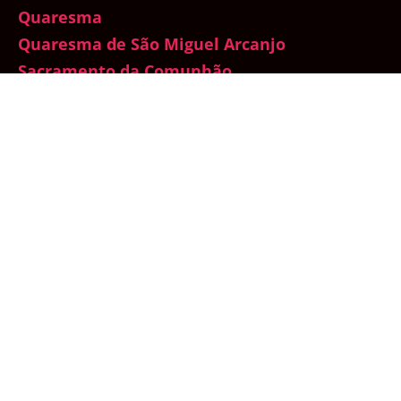
Quaresma
Quaresma de São Miguel Arcanjo
Sacramento da Comunhão
Sacramento da Confissão
Santo do Dia
Sedevacantismo
Sem categoria
Semana Santa
Sexualidade
Sínodo da Amazônia
Testemunhos
Total Consagração a Nossa Senhora
Traditionis Custodes
Um mês com Maria
Vaticano