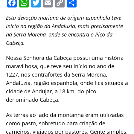
F
W
T
E
C
S
a
h
w
m
o
h
Esta devoção mariana de origem espanhola teve
c
at
itt
ai
p
ar
início na região da Andaluzia, mais precisamente
e
s
er
l
y
e
na Serra Morena, onde se encontra o Pico da
b
A
Li
Cabeça.
o
p
n
o
p
k
Nossa Senhora da Cabeça possui uma história
maravilhosa, que teve seu início no ano de
k
1227, nos contrafortes da Serra Morena,
Andaluzia, região espanhola, onde fica situada a
cidade de Andujar, a 18 km. do pico
denominado Cabeça.
As terras ao lado da montanha eram utilizadas
como pasto, sobretudo para criação de
carneiros, vigiados por pastores. Gente simples,