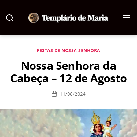
Pesquisar
Menu
Templário
de
Maria
Categorias
FESTAS DE NOSSA SENHORA
Nossa Senhora da
Cabeça – 12 de Agosto
11/08/2024
Data
de
publicação