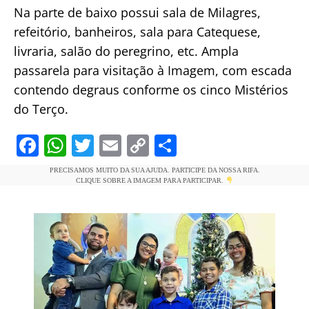
Na parte de baixo possui sala de Milagres,
refeitório, banheiros, sala para Catequese,
livraria, salão do peregrino, etc. Ampla
passarela para visitação à Imagem, com escada
contendo degraus conforme os cinco Mistérios
do Terço.
F
W
T
E
C
S
a
h
w
m
o
h
PRECISAMOS MUITO DA SUA AJUDA. PARTICIPE DA NOSSA RIFA.
c
at
itt
ai
p
ar
CLIQUE SOBRE A IMAGEM PARA PARTICIPAR.
e
s
er
l
y
e
b
A
Li
o
p
n
o
p
k
k