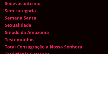
Sedevacantismo
Sem categoria
Semana Santa
Sexualidade
Sínodo da Amazônia
Testemunhos
Total Consagração a Nossa Senhora
Traditionis Custodes
Um mês com Maria
Vaticano
Vida de Oração
Vida dos Santos
Vida na Graça