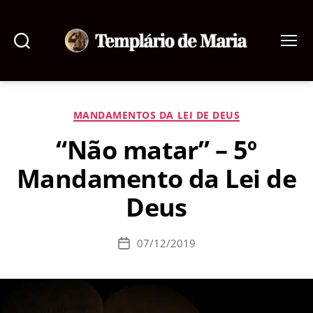
Pesquisar
Menu
Templário
de
Maria
Categorias
MANDAMENTOS DA LEI DE DEUS
“Não matar” – 5º
Mandamento da Lei de
Deus
07/12/2019
Data
de
publicação