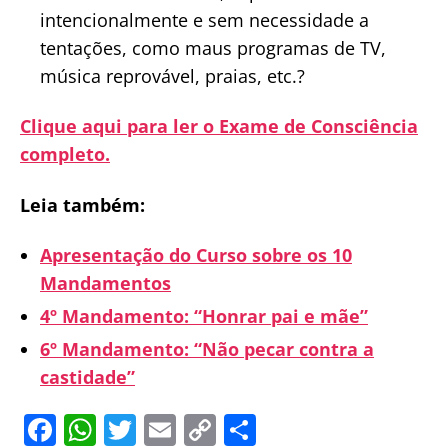
intencionalmente e sem necessidade a
tentações, como maus programas de TV,
música reprovável, praias, etc.?
Clique aqui para ler o Exame de Consciência
completo.
Leia também:
Apresentação do Curso sobre os 10
Mandamentos
4º Mandamento: “Honrar pai e mãe”
6º Mandamento: “Não pecar contra a
castidade”
F
W
T
E
C
S