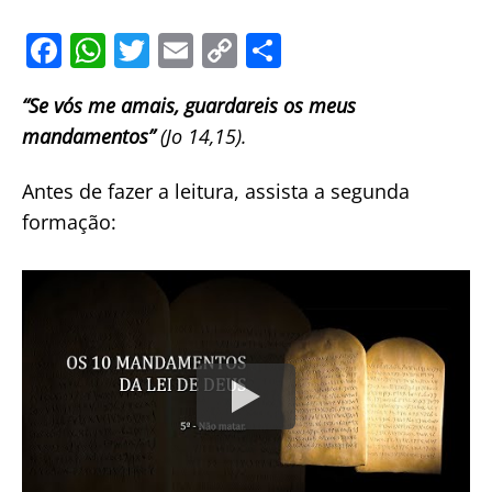
F
W
T
E
C
S
a
h
w
m
o
h
“Se vós me amais, guardareis os meus
c
at
itt
ai
p
ar
mandamentos”
(Jo 14,15).
e
s
er
l
y
e
b
A
Li
Antes de fazer a leitura, assista a segunda
o
p
n
formação:
o
p
k
k