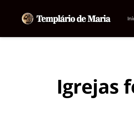
Iní
Templário
de
Maria
Igrejas 