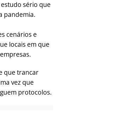
 estudo sério que
 a pandemia.
s cenários e
ue locais em que
e empresas.
e que trancar
uma vez que
eguem protocolos.