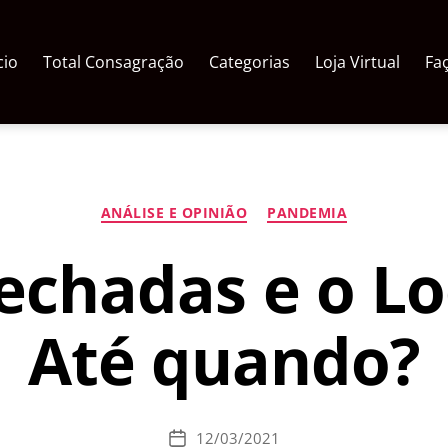
cio
Total Consagração
Categorias
Loja Virtual
Fa
Categorias
ANÁLISE E OPINIÃO
PANDEMIA
fechadas e o 
Até quando?
12/03/2021
Data