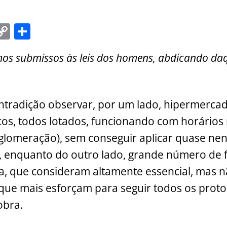
C
S
m
o
h
os submissos às leis dos homens, abdicando daq
i
p
ar
y
e
Li
tradição observar, por um lado, hipermercad
n
cos, todos lotados, funcionando com horários
k
aglomeração), sem conseguir aplicar quase n
te, enquanto do outro lado, grande número de 
sa, que consideram altamente essencial, mas 
ue mais esforçam para seguir todos os proto
obra.