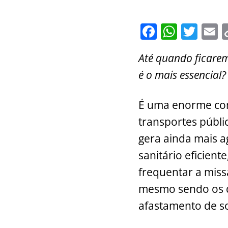
F
W
T
E
a
h
w
Até quando ficarem
c
at
itt
a
é o mais essencial?
e
s
er
l
b
A
É uma enorme con
o
p
transportes públi
o
p
gera ainda mais 
k
sanitário eficien
frequentar a mis
mesmo sendo os q
afastamento de s