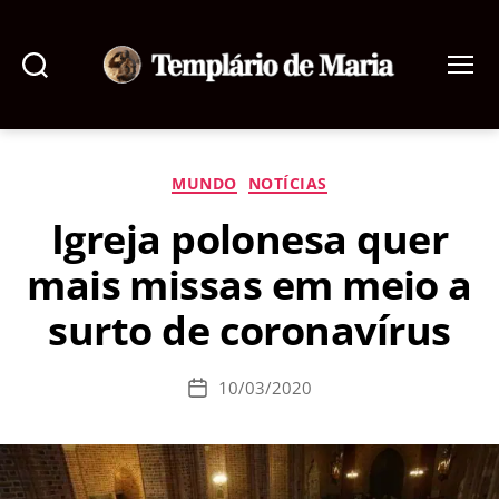
Pesquisar
Menu
Templário
de
Maria
Categorias
MUNDO
NOTÍCIAS
Igreja polonesa quer
mais missas em meio a
surto de coronavírus
10/03/2020
Data
de
publicação