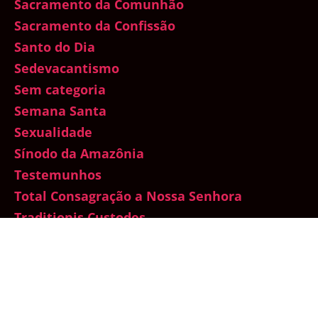
Sacramento da Comunhão
Sacramento da Confissão
Santo do Dia
Sedevacantismo
Sem categoria
Semana Santa
Sexualidade
Sínodo da Amazônia
Testemunhos
Total Consagração a Nossa Senhora
Traditionis Custodes
Um mês com Maria
Vaticano
Vida de Oração
Vida dos Santos