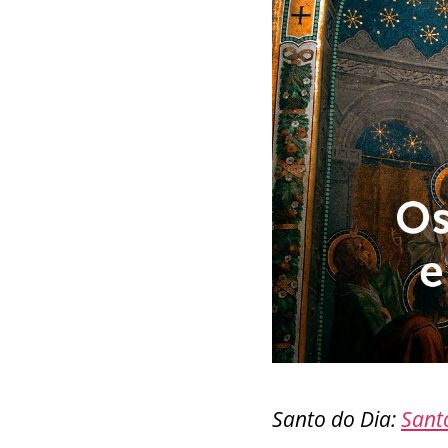
k
Santo do Dia:
Sant