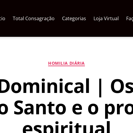
cio
Total Consagração
Categorias
Loja Virtual
Fa
Categorias
HOMILIA DIÁRIA
Dominical | O
to Santo e o pr
espiritual