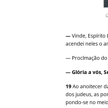
C
—
Vinde, Espírito
acendei neles o 
— Proclmação do 
— Glória a vós, 
19
Ao anoitecer d
dos judeus, as po
pondo-se no meio 