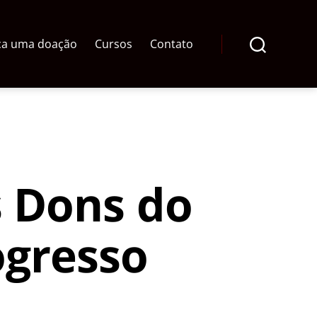
ça uma doação
Cursos
Contato
Pesquisar
s Dons do
ogresso