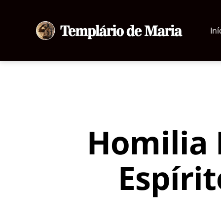
Iní
Templário
de
Maria
Homilia 
Espíri