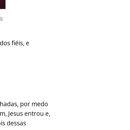
is
os fiéis, e
echadas, por medo
m, Jesus entrou e,
is dessas