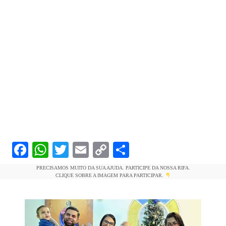
F
W
T
E
C
S
a
h
w
m
o
h
PRECISAMOS MUITO DA SUA AJUDA. PARTICIPE DA NOSSA RIFA.
c
at
itt
ai
p
ar
CLIQUE SOBRE A IMAGEM PARA PARTICIPAR.
e
s
er
l
y
e
b
A
Li