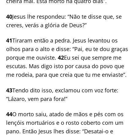
cheira mal. Está morto há quatro dias”.
40
Jesus lhe respondeu: “Não te disse que, se
creres, verás a glória de Deus?”
41
Tiraram então a pedra. Jesus levantou os
olhos para o alto e disse: “Pai, eu te dou graças
porque me ouviste.
42
Eu sei que sempre me
escutas. Mas digo isto por causa do povo que
me rodeia, para que creia que tu me enviaste”.
43
Tendo dito isso, exclamou com voz forte:
“Lázaro, vem para fora!”
44
O morto saiu, atado de mãos e pés com os
lençóis mortuários e o rosto coberto com um
pano. Então Jesus lhes disse: “Desatai-o e