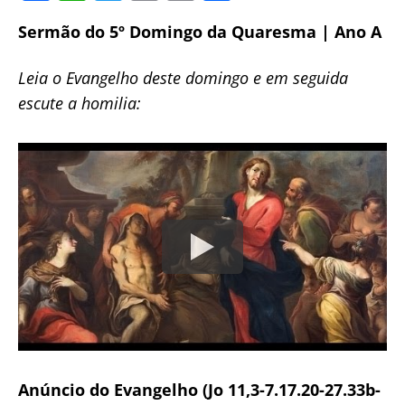
a
h
w
m
o
h
Sermão do 5º Domingo da Quaresma | Ano A
c
at
itt
ai
p
ar
e
s
er
l
y
e
Leia o Evangelho deste domingo e em seguida
b
A
Li
escute a homilia:
o
p
n
o
p
k
k
Anúncio do Evangelho (Jo 11,3-7.17.20-27.33b-