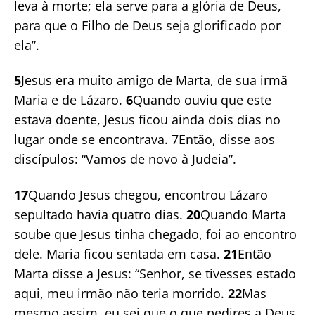
leva à morte; ela serve para a glória de Deus,
para que o Filho de Deus seja glorificado por
ela”.
5
Jesus era muito amigo de Marta, de sua irmã
Maria e de Lázaro.
6
Quando ouviu que este
estava doente, Jesus ficou ainda dois dias no
lugar onde se encontrava. 7Então, disse aos
discípulos: “Vamos de novo à Judeia”.
17
Quando Jesus chegou, encontrou Lázaro
sepultado havia quatro dias.
20
Quando Marta
soube que Jesus tinha chegado, foi ao encontro
dele. Maria ficou sentada em casa.
21
Então
Marta disse a Jesus: “Senhor, se tivesses estado
aqui, meu irmão não teria morrido.
22
Mas
mesmo assim, eu sei que o que pedires a Deus,