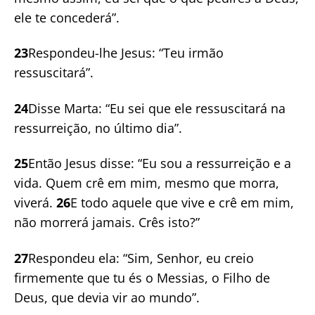
ele te concederá”.
23
Respondeu-lhe Jesus: “Teu irmão
ressuscitará”.
24
Disse Marta: “Eu sei que ele ressuscitará na
ressurreição, no último dia”.
25
Então Jesus disse: “Eu sou a ressurreição e a
vida. Quem crê em mim, mesmo que morra,
viverá.
26
E todo aquele que vive e crê em mim,
não morrerá jamais. Crês isto?”
27
Respondeu ela: “Sim, Senhor, eu creio
firmemente que tu és o Messias, o Filho de
Deus, que devia vir ao mundo”.