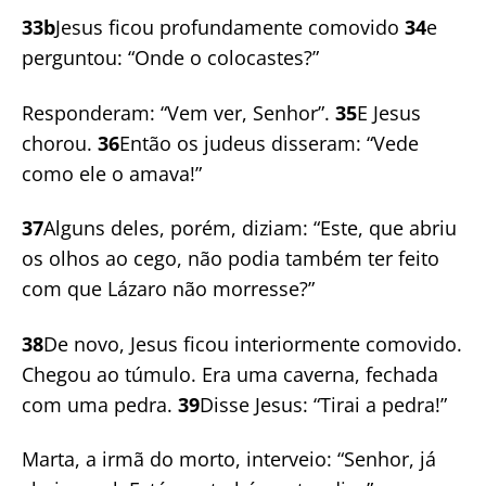
33b
Jesus ficou profundamente comovido
34
e
perguntou: “Onde o colocastes?”
Responderam: “Vem ver, Senhor”.
35
E Jesus
chorou.
36
Então os judeus disseram: “Vede
como ele o amava!”
37
Alguns deles, porém, diziam: “Este, que abriu
os olhos ao cego, não podia também ter feito
com que Lázaro não morresse?”
38
De novo, Jesus ficou interiormente comovido.
Chegou ao túmulo. Era uma caverna, fechada
com uma pedra.
39
Disse Jesus: “Tirai a pedra!”
Marta, a irmã do morto, interveio: “Senhor, já