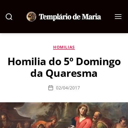
Pesquisar
Menu
Templário
de
Maria
Categorias
HOMILIAS
Homilia do 5º Domingo
da Quaresma
02/04/2017
Data
de
publicação