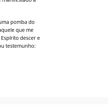
mo uma pomba do
 aquele que me
Espírito descer e
dou testemunho: