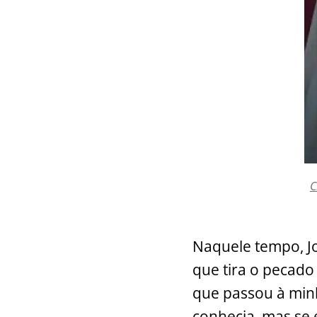
C
Naquele tempo, Jo
que tira o pecad
que passou à min
conhecia, mas se 