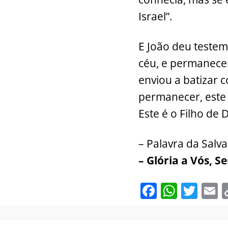
Israel”.
E João deu testem
céu, e permanece
enviou a batizar 
permanecer, este 
Este é o Filho de 
– Palavra da Salv
– Glória a Vós, S
F
W
T
E
a
h
w
c
at
itt
a