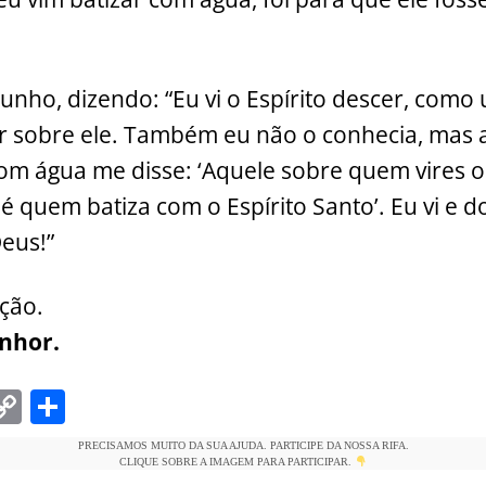
unho, dizendo: “Eu vi o Espírito descer, co
r sobre ele. Também eu não o conhecia, mas
com água me disse: ‘Aquele sobre quem vires o 
é quem batiza com o Espírito Santo’. Eu vi e 
Deus!”
ação.
enhor.
C
S
m
o
h
PRECISAMOS MUITO DA SUA AJUDA. PARTICIPE DA NOSSA RIFA.
i
p
ar
CLIQUE SOBRE A IMAGEM PARA PARTICIPAR.