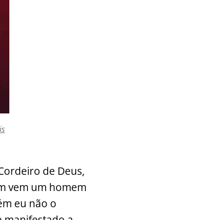
is
 Cordeiro de Deus,
 mim vem um homem
bém eu não o
se manifestado a