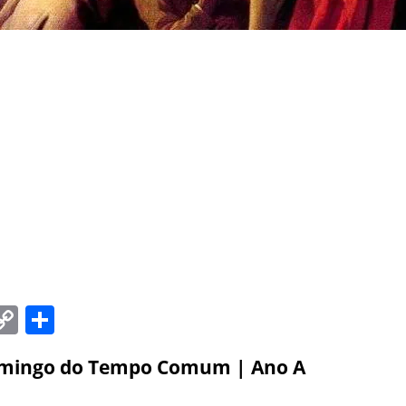
C
S
m
o
h
omingo do Tempo Comum | Ano A
i
p
ar