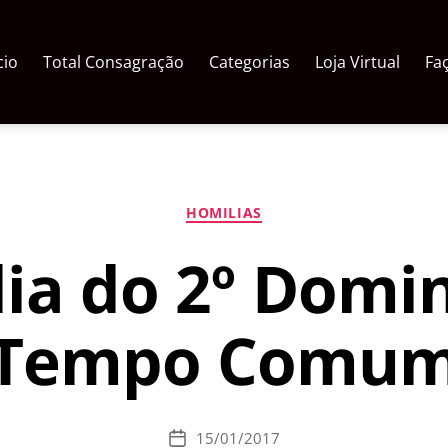
cio
Total Consagração
Categorias
Loja Virtual
Fa
Categorias
HOMILIAS
ia do 2º Domi
Tempo Comu
15/01/2017
Data