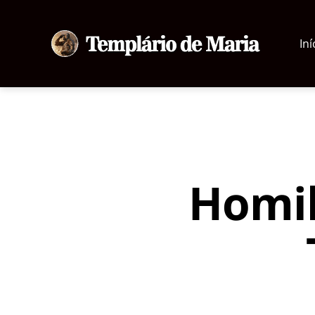
Iní
Templário
de
Maria
Homil