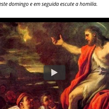
y
e
este domingo e em seguida escute a homilia.
Li
n
k