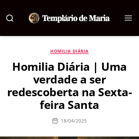
Pesquisar
Menu
Templário
de
Maria
Categorias
HOMILIA DIÁRIA
Homilia Diária | Uma
verdade a ser
redescoberta na Sexta-
feira Santa
18/04/2025
Data
de
publicação