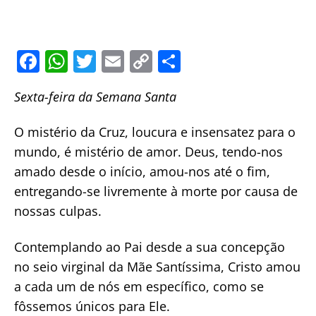
F
W
T
E
C
S
a
h
w
m
o
h
Sexta-feira da Semana Santa
c
at
itt
ai
p
ar
e
s
er
l
y
e
O mistério da Cruz, loucura e insensatez para o
b
A
Li
mundo, é mistério de amor. Deus, tendo-nos
o
p
n
amado desde o início, amou-nos até o fim,
o
p
k
entregando-se livremente à morte por causa de
nossas culpas.
k
Contemplando ao Pai desde a sua concepção
no seio virginal da Mãe Santíssima, Cristo amou
a cada um de nós em específico, como se
fôssemos únicos para Ele.