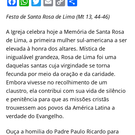
F
W
T
E
C
S
a
h
w
m
o
h
Festa de Santa Rosa de Lima (Mt 13, 44-46)
c
at
itt
ai
p
ar
e
s
er
l
y
e
A Igreja celebra hoje a Memória de Santa Rosa
b
A
Li
de Lima, a primeira mulher sul-americana a ser
o
p
n
elevada à honra dos altares. Mística de
o
p
k
inigualável grandeza, Rosa de Lima foi uma
daquelas santas cuja virgindade se torna
k
fecunda por meio da oração e da caridade.
Embora vivesse no recolhimento de um
claustro, ela contribui com sua vida de silêncio
e penitência para que as missões cristãs
trouxessem aos povos da América Latina a
verdade do Evangelho.
Ouça a homilia do Padre Paulo Ricardo para