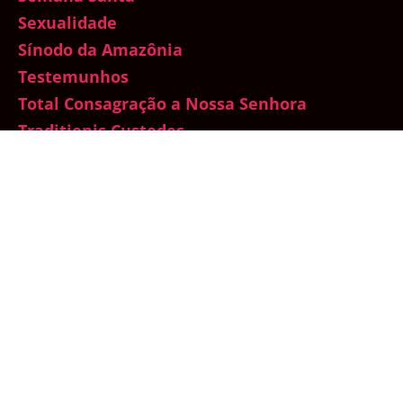
Sexualidade
Sínodo da Amazônia
Testemunhos
Total Consagração a Nossa Senhora
Traditionis Custodes
Um mês com Maria
Vaticano
Vida de Oração
Vida dos Santos
Vida na Graça
© 2026
Templário de Maria
Subir
↑
Doações