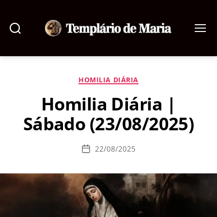
Pesquisar
Menu
Templário
de
Maria
Categorias
HOMILIA DIÁRIA
Homilia Diária |
Sábado (23/08/2025)
22/08/2025
Data
de
publicação