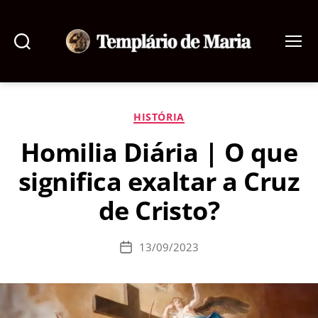
Pesquisar
Menu
Templário
de
Maria
Categorias
HISTÓRIA
Homilia Diária | O que
significa exaltar a Cruz
de Cristo?
13/09/2023
Data
de
publicação