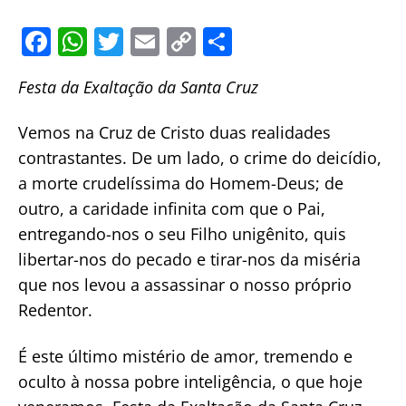
F
W
T
E
C
S
a
h
w
m
o
h
Festa da Exaltação da Santa Cruz
c
at
itt
ai
p
ar
e
s
er
l
y
e
Vemos na Cruz de Cristo duas realidades
b
A
Li
contrastantes. De um lado, o crime do deicídio,
o
p
n
a morte crudelíssima do Homem-Deus; de
o
p
k
outro, a caridade infinita com que o Pai,
entregando-nos o seu Filho unigênito, quis
k
libertar-nos do pecado e tirar-nos da miséria
que nos levou a assassinar o nosso próprio
Redentor.
É este último mistério de amor, tremendo e
oculto à nossa pobre inteligência, o que hoje