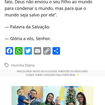
fato, Deus não enviou o seu Filho ao mundo
para condenar o mundo, mas para que o
mundo seja salvo por ele”.
— Palavra da Salvação.
— Glória a vós, Senhor.
F
W
T
E
C
S
a
h
w
m
o
h
c
at
itt
ai
p
ar
Homilia Diária
Tags
e
s
er
l
y
e
PRECISAMOS MUITO DA SUA AJUDA. PARTICIPE DA NOSSA RIFA.
CLIQUE SOBRE A IMAGEM PARA PARTICIPAR.
b
A
Li
o
p
n
o
p
k
k