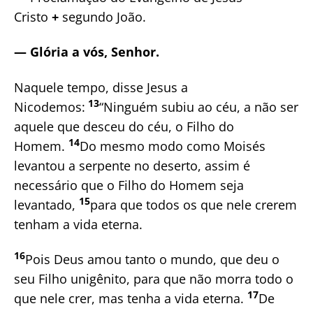
Cristo
+
segundo João.
— Glória a vós, Senhor.
Naquele tempo, disse Jesus a
13
Nicodemos:
“Ninguém subiu ao céu, a não ser
aquele que desceu do céu, o Filho do
14
Homem.
Do mesmo modo como Moisés
levantou a serpente no deserto, assim é
necessário que o Filho do Homem seja
15
levantado,
para que todos os que nele crerem
tenham a vida eterna.
16
Pois Deus amou tanto o mundo, que deu o
seu Filho unigênito, para que não morra todo o
17
que nele crer, mas tenha a vida eterna.
De