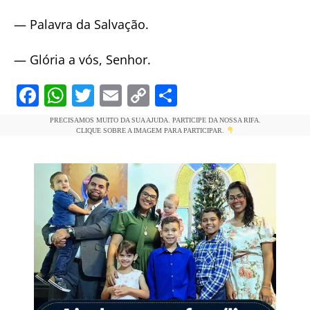
— Palavra da Salvação.
— Glória a vós, Senhor.
F
W
T
E
C
S
a
h
w
m
o
h
PRECISAMOS MUITO DA SUA AJUDA. PARTICIPE DA NOSSA RIFA.
c
at
itt
ai
p
ar
CLIQUE SOBRE A IMAGEM PARA PARTICIPAR.
e
s
er
l
y
e
b
A
Li
o
p
n
o
p
k
k