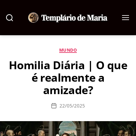
Pesquisar
Menu
Templário
de
Maria
Categorias
MUNDO
Homilia Diária | O que
é realmente a
amizade?
22/05/2025
Data
de
publicação