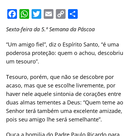
F
W
T
E
C
S
a
h
w
m
o
h
Sexta-feira da 5.ª Semana da Páscoa
c
at
itt
ai
p
ar
e
s
er
l
y
e
“Um amigo fiel”, diz o Espírito Santo, “é uma
b
A
Li
poderosa proteção: quem o achou, descobriu
o
p
n
um tesouro”.
o
p
k
Tesouro, porém, que não se descobre por
k
acaso, mas que se escolhe livremente, por
haver nele aquele sintonia de corações entre
duas almas tementes a Deus: “Quem teme ao
Senhor terá também uma excelente amizade,
pois seu amigo lhe será semelhante”.
Ouça a homilia do Padre Paulo Ricardo para