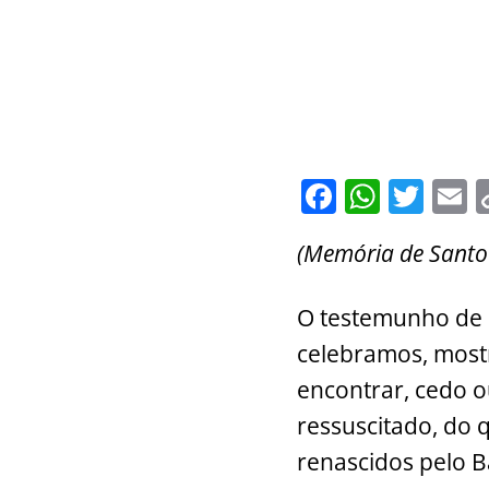
F
W
T
E
a
h
w
(Memória de Santo
c
at
itt
a
e
s
er
l
O testemunho de 
b
A
celebramos, most
o
p
encontrar, cedo ou
o
p
ressuscitado, do q
k
renascidos pelo B