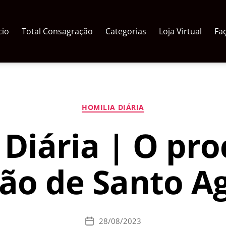
cio
Total Consagração
Categorias
Loja Virtual
Fa
Categorias
HOMILIA DIÁRIA
 Diária | O pro
ão de Santo A
28/08/2023
Data