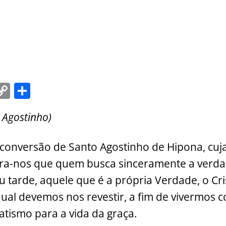
C
S
m
o
h
 Agostinho)
i
p
ar
y
e
conversão de Santo Agostinho de Hipona, cuj
Li
ra-nos que quem busca sinceramente a verda
n
 tarde, aquele que é a própria Verdade, o Cri
k
ual devemos nos revestir, a fim de vivermos co
atismo para a vida da graça.