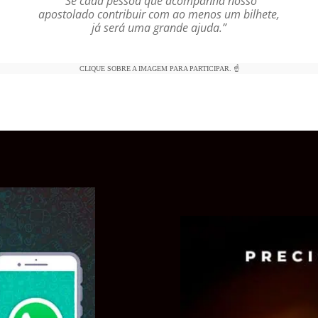
“Se cada pessoa que acompanha nosso
apostolado contribuir com ao menos um bilhete,
já será uma grande ajuda.”
CLIQUE SOBRE A IMAGEM PARA PARTICIPAR. ☝️