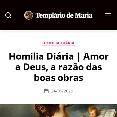
Pesquisar
Menu
Templário
de
Maria
Categorias
HOMILIA DIÁRIA
Homilia Diária | Amor
a Deus, a razão das
boas obras
24/06/2026
Data
de
publicação