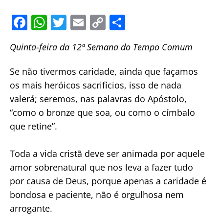
F
W
T
E
C
S
a
h
w
m
o
h
Quinta-feira da 12ª Semana do Tempo Comum
c
at
itt
ai
p
ar
e
s
er
l
y
e
Se não tivermos caridade, ainda que façamos
b
A
Li
os mais heróicos sacrifícios, isso de nada
o
p
n
valerá; seremos, nas palavras do Apóstolo,
o
p
k
“como o bronze que soa, ou como o címbalo
que retine”.
k
Toda a vida cristã deve ser animada por aquele
amor sobrenatural que nos leva a fazer tudo
por causa de Deus, porque apenas a caridade é
bondosa e paciente, não é orgulhosa nem
arrogante.