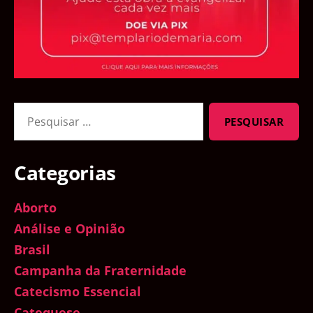
Pesquisar
por:
Categorias
Aborto
Análise e Opinião
Brasil
Campanha da Fraternidade
Catecismo Essencial
Catequese