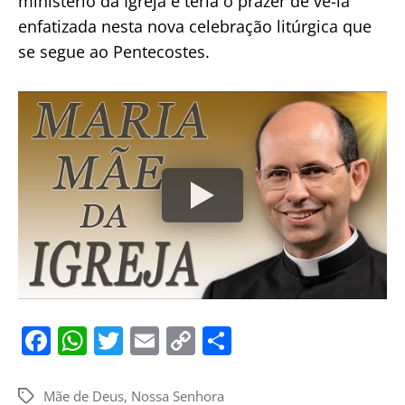
ministério da Igreja e teria o prazer de vê-la
enfatizada nesta nova celebração litúrgica que
se segue ao Pentecostes.
F
W
T
E
C
S
a
h
w
m
o
h
c
at
itt
ai
p
ar
Mãe de Deus
,
Nossa Senhora
Tags