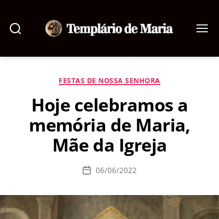
Pesquisar
Menu
Templário
de
Maria
Categorias
FESTAS DE NOSSA SENHORA
Hoje celebramos a
memória de Maria,
Mãe da Igreja
06/06/2022
Data
de
publicação