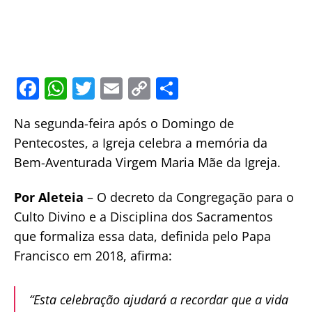
F
W
T
E
C
S
a
h
w
m
o
h
Na segunda-feira após o Domingo de
c
at
itt
ai
p
ar
Pentecostes, a Igreja celebra a memória da
e
s
er
l
y
e
Bem-Aventurada Virgem Maria Mãe da Igreja.
b
A
Li
o
p
n
Por Aleteia
– O decreto da Congregação para o
o
p
k
Culto Divino e a Disciplina dos Sacramentos
que formaliza essa data, definida pelo Papa
k
Francisco em 2018, afirma:
“Esta celebração ajudará a recordar que a vida