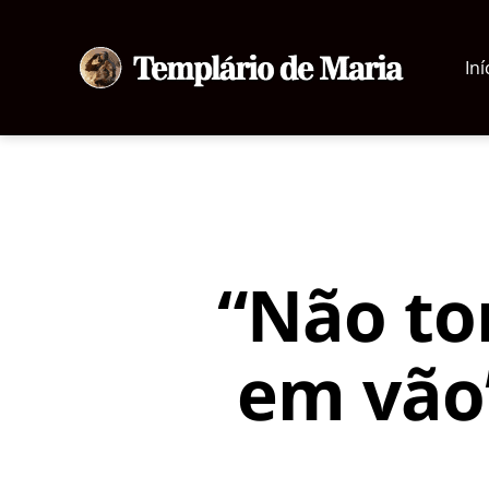
Iní
Templário
de
Maria
“Não to
em vão