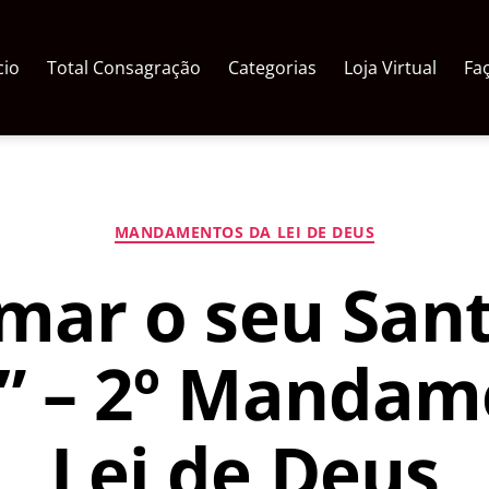
cio
Total Consagração
Categorias
Loja Virtual
Fa
Categorias
MANDAMENTOS DA LEI DE DEUS
mar o seu Sa
” – 2º Mandam
Lei de Deus