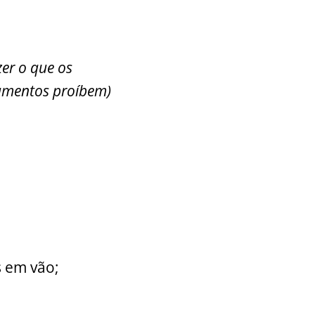
zer o que os
amentos proíbem)
s em vão;