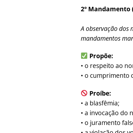
2º Mandamento (E
A observação dos 
mandamentos ma
Propõe:
• o respeito ao n
• o cumprimento 
Proíbe:
• a blasfêmia;
• a invocação do
• o juramento fal
• a violação dos 