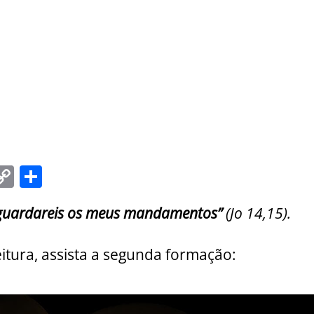
C
S
m
o
h
 guardareis os meus mandamentos”
(Jo 14,15).
i
p
ar
y
e
eitura, assista a segunda formação:
Li
n
k