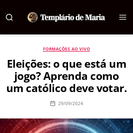
Pesquisar
Menu
Templário
de
Maria
Categorias
FORMAÇÕES AO VIVO
Eleições: o que está um
jogo? Aprenda como
um católico deve votar.
29/09/2024
Data
de
publicação