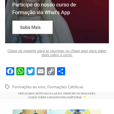
Clique na imagem para se inscrever ou clique aqui para saber
mais sobre o curso.
F
W
T
E
C
S
a
h
w
m
o
h
c
at
itt
ai
p
ar
Formações ao vivo
,
Formações Católicas
Tags
e
s
er
l
y
e
PRECISAMOS MUITO DA SUA AJUDA. PARTICIPE DA NOSSA RIFA.
CLIQUE SOBRE A IMAGEM PARA PARTICIPAR.
b
A
Li
o
p
n