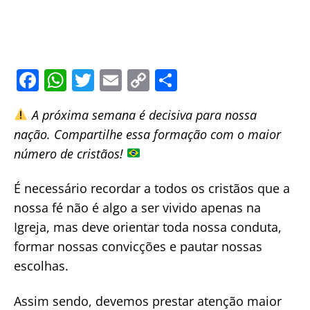
F
W
T
E
C
S
a
h
w
m
o
h
A próxima semana é decisiva para nossa
c
at
itt
ai
p
ar
nação. Compartilhe essa formação com o maior
e
s
er
l
y
e
número de cristãos!
b
A
Li
o
p
n
É necessário recordar a todos os cristãos que a
o
p
k
nossa fé não é algo a ser vivido apenas na
Igreja, mas deve orientar toda nossa conduta,
k
formar nossas convicções e pautar nossas
escolhas.
Assim sendo, devemos prestar atenção maior