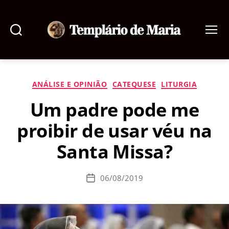
Pesquisar
Menu
Templário
de
Maria
Categorias
ANÁLISE E OPINIÃO
CATEQUESE
LITURGIA
Um padre pode me
proibir de usar véu na
Santa Missa?
06/08/2019
Data
de
publicação