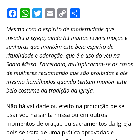
F
W
T
E
C
S
a
h
w
m
o
h
Mesmo com o espírito de modernidade que
c
at
itt
ai
p
ar
invadiu a igreja, ainda há muitas jovens moças e
e
s
er
l
y
e
senhoras que mantém este belo espirito de
b
A
Li
ritualidade e adoração, que é o uso do véu na
o
p
n
Santa Missa. Entretanto, multiplicaram-se os casos
o
p
k
de mulheres reclamando que são proibidas e até
k
mesmo humilhadas quando tentam manter este
belo costume da tradição da Igreja.
Não há validade ou efeito na proibição de se
usar véu na santa missa ou em outros
momentos de oração ou sacramentos da Igreja,
pois se trata de uma prática aprovadas e