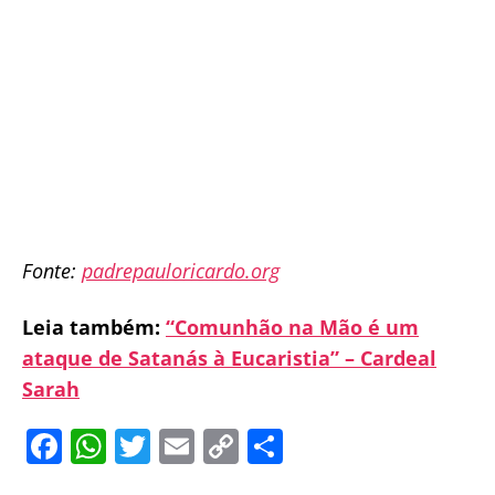
Fonte:
padrepauloricardo.org
Leia também:
“Comunhão na Mão é um
ataque de Satanás à Eucaristia” – Cardeal
Sarah
F
W
T
E
C
S
a
h
w
m
o
h